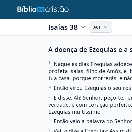
Isaías 38
ACF
A doença de Ezequias e a 
1
Naqueles dias Ezequias adoece
profeta Isaías, filho de Amós, e 
tua casa, porque morrerás, e não
2
Então virou Ezequias o seu ros
3
E disse: Ah! Senhor, peço-te, l
verdade, e com coração perfeito, 
Ezequias muitíssimo.
4
Então veio a palavra do Senhor 
5
Vai, e dize a Ezequias: Assim d