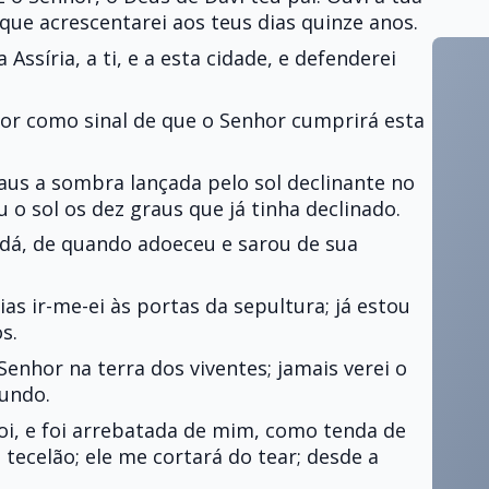
s que acrescentarei aos teus dias quinze anos.
a Assíria, a ti, e a esta cidade, e defenderei
hor como sinal de que o Senhor cumprirá esta
raus a sombra lançada pelo sol declinante no
 o sol os dez graus que já tinha declinado.
Judá, de quando adoeceu e sarou de sua
as ir-me-ei às portas da sepultura; já estou
s.
Senhor na terra dos viventes; jamais verei o
undo.
oi, e foi arrebatada de mim, como tenda de
 tecelão; ele me cortará do tear; desde a