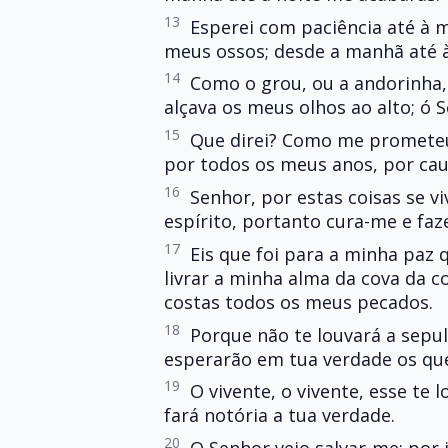
13
Esperei com paciência até à
meus ossos; desde a manhã até à
14
Como o grou, ou a andorinha,
alçava os meus olhos ao alto; ó 
15
Que direi? Como me prometeu
por todos os meus anos, por ca
16
Senhor, por estas coisas se v
espírito, portanto cura-me e faz
17
Eis que foi para a minha paz 
livrar a minha alma da cova da c
costas todos os meus pecados.
18
Porque não te louvará a sepul
esperarão em tua verdade os qu
19
O vivente, o vivente, esse te l
fará notória a tua verdade.
20