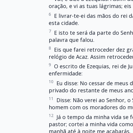
oração, e vi as tuas lágrimas; ei
6
E livrar-te-ei das mãos do rei d
esta cidade.
7
E isto te será da parte do Sen
palavra que falou.
8
Eis que farei retroceder dez g
relógio de Acaz. Assim retrocedeu
9
O escrito de Ezequias, rei de 
enfermidade:
10
Eu disse: No cessar de meus di
privado do restante de meus ano
11
Disse: Não verei ao Senhor, o 
homem com os moradores do m
12
Já o tempo da minha vida se f
pastor; cortei a minha vida como
manhã até à noite me acabarás.