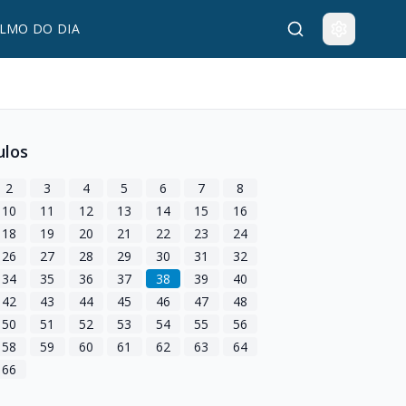
LMO DO DIA
ulos
2
3
4
5
6
7
8
10
11
12
13
14
15
16
18
19
20
21
22
23
24
26
27
28
29
30
31
32
34
35
36
37
38
39
40
42
43
44
45
46
47
48
50
51
52
53
54
55
56
58
59
60
61
62
63
64
66