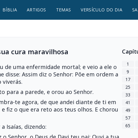
BÍBLIA
ARTIGOS
TEMAS
VERSÍCULO DO DIA
SA
sua cura maravilhosa
Capít
1
u de uma enfermidade mortal; e veio a ele o
9
lhe disse: Assim diz o Senhor: Põe em ordem a
17
 viverás.
25
to para a parede, e orou ao Senhor.
33
embra-te agora, de que andei diante de ti em
41
e fiz o que era reto aos teus olhos. E chorou
49
57
65
a Isaías, dizendo:
iz o Senhor, o Deus de Davi teu pai: Ouvi a tua