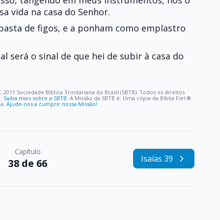
 isso, tangendo em meus instrumentos, nós o
sa vida na casa do Senhor.
 pasta de figos, e a ponham como emplastro
 será o sinal de que hei de subir à casa do
, 2011 Sociedade Bíblica Trinitariana do Brasil (SBTB). Todos os direitos
o.
Saiba mais sobre a SBTB
. A Missão da SBTB é: Uma cópia da Bíblia Fiel ®️
oa.
Ajude-nos a cumprir nossa Missão!
Capítulo
Isaías 39
38 de 66