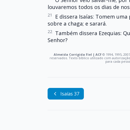
O Senhor veio salvar-me; por
louvaremos todos os dias de nos
21
E dissera Isaías: Tomem uma
sobre a chaga; e sarará.
22
Também dissera Ezequias: Qual
Senhor?
Almeida Corrigida Fiel | ACF
©️ 1994, 1995, 2007
reservados. Texto bíblico utilizado com autorizaçã
para cada pess
Isaías 37