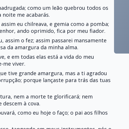
 madrugada; como um leão quebrou todos os
 noite me acabarás.
 assim eu chilreava, e gemia como a pomba;
Senhor, ando oprimido, fica por meu fiador.
, assim o fez; assim passarei mansamente
usa da amargura da minha alma.
ive, e em todas elas está a vida do meu
e-me viver.
que tive grande amargura, mas a ti agradou
orrupção; porque lançaste para trás das tuas
tura, nem a morte te glorificará; nem
e descem à cova.
ouvará, como eu hoje o faço; o pai aos filhos