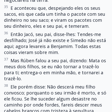
35
E aconteceu que, despejando eles os seus
sacos, eis que cada um tinha o pacote com seu
dinheiro no seu saco; e viram os pacotes com
seu dinheiro, eles e seu pai, e temeram.
36
Então Jacó, seu pai, disse-lhes: Tendes-me
desfilhado; José já não existe e Simeão não está
aqui; agora levareis a Benjamim. Todas estas
coisas vieram sobre mim.
37
Mas Rúben falou a seu pai, dizendo: Mata os
meus dois filhos, se eu não tornar a trazê-lo
para ti; entrega-o em minha mão, e tornarei a
trazê-lo.
38
Ele porém disse: Não descerá meu filho
convosco; porquanto o seu irmão é morto, e só
ele ficou. Se lhe suceder algum desastre no
caminho por onde fordes, fareis descer meus
cabelos brancos com tristeza à sepultura.