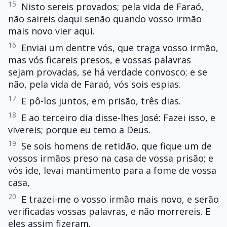
15
Nisto sereis provados; pela vida de Faraó,
não saireis daqui senão quando vosso irmão
mais novo vier aqui.
16
Enviai um dentre vós, que traga vosso irmão,
mas vós ficareis presos, e vossas palavras
sejam provadas, se há verdade convosco; e se
não, pela vida de Faraó, vós sois espias.
17
E pô-los juntos, em prisão, três dias.
18
E ao terceiro dia disse-lhes José: Fazei isso, e
vivereis; porque eu temo a Deus.
19
Se sois homens de retidão, que fique um de
vossos irmãos preso na casa de vossa prisão; e
vós ide, levai mantimento para a fome de vossa
casa,
20
E trazei-me o vosso irmão mais novo, e serão
verificadas vossas palavras, e não morrereis. E
eles assim fizeram.