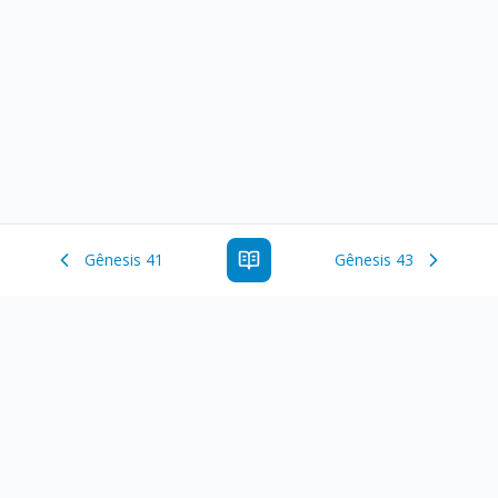
Gênesis 41
Gênesis 43
Estude a Palavra de Deus online com todos os livros e
ferramentoas que auxiliarão no seu estudo da Palavra de