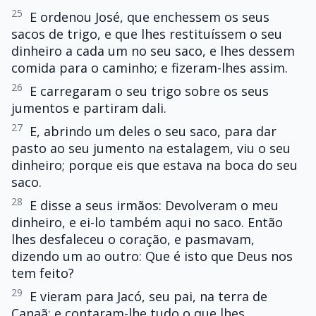
25
E ordenou José, que enchessem os seus
sacos de trigo, e que lhes restituíssem o seu
dinheiro a cada um no seu saco, e lhes dessem
comida para o caminho; e fizeram-lhes assim.
26
E carregaram o seu trigo sobre os seus
jumentos e partiram dali.
27
E, abrindo um deles o seu saco, para dar
pasto ao seu jumento na estalagem, viu o seu
dinheiro; porque eis que estava na boca do seu
saco.
28
E disse a seus irmãos: Devolveram o meu
dinheiro, e ei-lo também aqui no saco. Então
lhes desfaleceu o coração, e pasmavam,
dizendo um ao outro: Que é isto que Deus nos
tem feito?
29
E vieram para Jacó, seu pai, na terra de
Canaã; e contaram-lhe tudo o que lhes