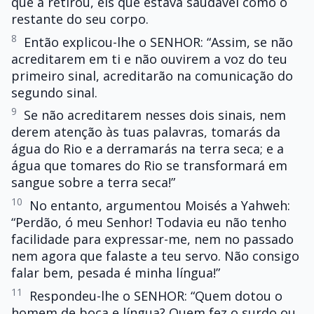
que a retirou, eis que estava saudável como o
restante do seu corpo.
8
Então explicou-lhe o SENHOR: “Assim, se não
acreditarem em ti e não ouvirem a voz do teu
primeiro sinal, acreditarão na comunicação do
segundo sinal.
9
Se não acreditarem nesses dois sinais, nem
derem atenção às tuas palavras, tomarás da
água do Rio e a derramarás na terra seca; e a
água que tomares do Rio se transformará em
sangue sobre a terra seca!”
10
No entanto, argumentou Moisés a Yahweh:
“Perdão, ó meu Senhor! Todavia eu não tenho
facilidade para expressar-me, nem no passado
nem agora que falaste a teu servo. Não consigo
falar bem, pesada é minha língua!”
11
Respondeu-lhe o SENHOR: “Quem dotou o
homem de boca e língua? Quem fez o surdo ou