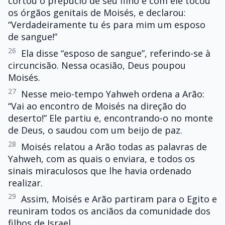
cortou o prepúcio de seu filho e com ele tocou
os órgãos genitais de Moisés, e declarou:
“Verdadeiramente tu és para mim um esposo
de sangue!”
26
Ela disse “esposo de sangue”, referindo-se à
circuncisão. Nessa ocasião, Deus poupou
Moisés.
27
Nesse meio-tempo Yahweh ordena a Arão:
“Vai ao encontro de Moisés na direção do
deserto!” Ele partiu e, encontrando-o no monte
de Deus, o saudou com um beijo de paz.
28
Moisés relatou a Arão todas as palavras de
Yahweh, com as quais o enviara, e todos os
sinais miraculosos que lhe havia ordenado
realizar.
29
Assim, Moisés e Arão partiram para o Egito e
reuniram todos os anciãos da comunidade dos
filhos de Israel.