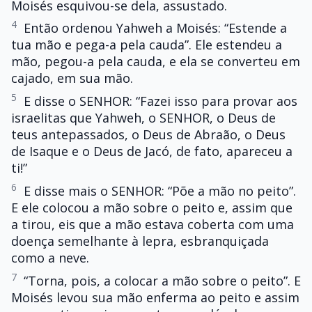
Moisés esquivou-se dela, assustado.
4
Então ordenou Yahweh a Moisés: “Estende a
tua mão e pega-a pela cauda”. Ele estendeu a
mão, pegou-a pela cauda, e ela se converteu em
cajado, em sua mão.
5
E disse o SENHOR: “Fazei isso para provar aos
israelitas que Yahweh, o SENHOR, o Deus de
teus antepassados, o Deus de Abraão, o Deus
de Isaque e o Deus de Jacó, de fato, apareceu a
ti!”
6
E disse mais o SENHOR: “Põe a mão no peito”.
E ele colocou a mão sobre o peito e, assim que
a tirou, eis que a mão estava coberta com uma
doença semelhante à lepra, esbranquiçada
como a neve.
7
“Torna, pois, a colocar a mão sobre o peito”. E
Moisés levou sua mão enferma ao peito e assim