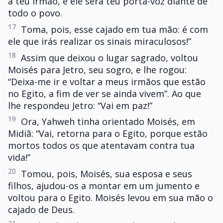
a teu irmão, e ele será teu porta-voz diante de
todo o povo.
17
Toma, pois, esse cajado em tua mão: é com
ele que irás realizar os sinais miraculosos!”
18
Assim que deixou o lugar sagrado, voltou
Moisés para Jetro, seu sogro, e lhe rogou:
“Deixa-me ir e voltar a meus irmãos que estão
no Egito, a fim de ver se ainda vivem”. Ao que
lhe respondeu Jetro: “Vai em paz!”
19
Ora, Yahweh tinha orientado Moisés, em
Midiã: “Vai, retorna para o Egito, porque estão
mortos todos os que atentavam contra tua
vida!”
20
Tomou, pois, Moisés, sua esposa e seus
filhos, ajudou-os a montar em um jumento e
voltou para o Egito. Moisés levou em sua mão o
cajado de Deus.