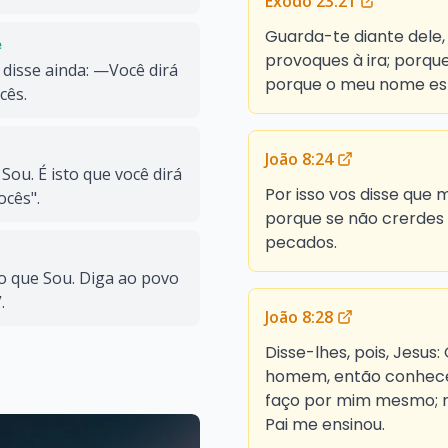
Êxodo 23:21
Guarda-te diante dele, 
e
provoques à ira; porqu
isse ainda: —Você dirá
porque o meu nome est
cês.
João 8:24
Sou. É isto que você dirá
Por isso vos disse que
ocês".
porque se não crerdes 
pecados.
o que Sou. Diga ao povo
.
João 8:28
Disse-lhes, pois, Jesus
homem, então conhecer
faço por mim mesmo; m
Pai me ensinou.