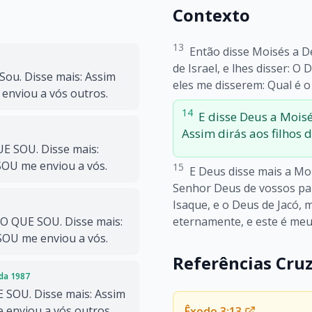
Contexto
13
Então disse Moisés a De
de Israel, e lhes disser: O
Sou. Disse mais: Assim
eles me disserem: Qual é o
e enviou a vós outros.
14
E disse Deus a Moisé
Assim dirás aos filhos d
UE SOU. Disse mais:
 SOU me enviou a vós.
15
E Deus disse mais a Mois
Senhor Deus de vossos pai
Isaque, e o Deus de Jacó, 
eternamente, e este é me
O QUE SOU. Disse mais:
 SOU me enviou a vós.
Referências Cru
ada 1987
 SOU. Disse mais: Assim
e enviou a vós outros.
Êxodo 3:13