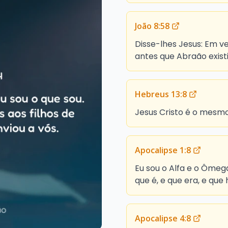
João 8:58
Disse-lhes Jesus: Em v
antes que Abraão existi
Hebreus 13:8
Jesus Cristo é o mesmo
Apocalipse 1:8
Eu sou o Alfa e o Ômega,
que é, e que era, e que
Apocalipse 4:8