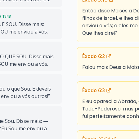
Então disse Moisés a De
da 1948
filhos de Israel, e lhes
UE SOU. Disse mais:
enviou a vós; e eles m
 SOU me enviou a vós.
Que lhes direi?
Êxodo 6:2
O QUE SOU. Disse mais:
 SOU me enviou a vós.
Falou mais Deus a Moisé
ou o que Sou. E deveis
Êxodo 6:3
e enviou a vós outros!”
E eu apareci a Abraão,
Todo-Poderoso; mas pe
fui perfeitamente conh
e Sou. Disse mais: —
: “Eu Sou me enviou a