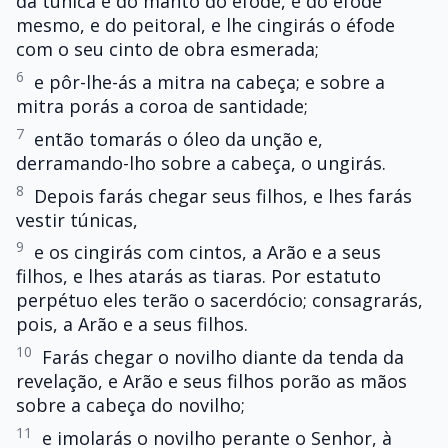
da túnica e do manto do éfode, e do éfode
mesmo, e do peitoral, e lhe cingirás o éfode
com o seu cinto de obra esmerada;
6
e pôr-lhe-ás a mitra na cabeça; e sobre a
mitra porás a coroa de santidade;
7
então tomarás o óleo da unção e,
derramando-lho sobre a cabeça, o ungirás.
8
Depois farás chegar seus filhos, e lhes farás
vestir túnicas,
9
e os cingirás com cintos, a Arão e a seus
filhos, e lhes atarás as tiaras. Por estatuto
perpétuo eles terão o sacerdócio; consagrarás,
pois, a Arão e a seus filhos.
10
Farás chegar o novilho diante da tenda da
revelação, e Arão e seus filhos porão as mãos
sobre a cabeça do novilho;
11
e imolarás o novilho perante o Senhor, à