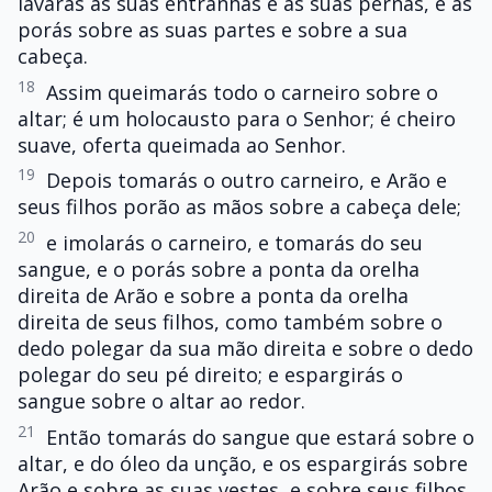
lavarás as suas entranhas e as suas pernas, e as
porás sobre as suas partes e sobre a sua
cabeça.
18
Assim queimarás todo o carneiro sobre o
altar; é um holocausto para o Senhor; é cheiro
suave, oferta queimada ao Senhor.
19
Depois tomarás o outro carneiro, e Arão e
seus filhos porão as mãos sobre a cabeça dele;
20
e imolarás o carneiro, e tomarás do seu
sangue, e o porás sobre a ponta da orelha
direita de Arão e sobre a ponta da orelha
direita de seus filhos, como também sobre o
dedo polegar da sua mão direita e sobre o dedo
polegar do seu pé direito; e espargirás o
sangue sobre o altar ao redor.
21
Então tomarás do sangue que estará sobre o
altar, e do óleo da unção, e os espargirás sobre
Arão e sobre as suas vestes, e sobre seus filhos,