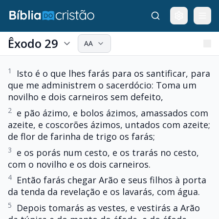
Êxodo 29
AA
1
Isto é o que lhes farás para os santificar, para
que me administrem o sacerdócio: Toma um
novilho e dois carneiros sem defeito,
2
e pão ázimo, e bolos ázimos, amassados com
azeite, e coscorões ázimos, untados com azeite;
de flor de farinha de trigo os farás;
3
e os porás num cesto, e os trarás no cesto,
com o novilho e os dois carneiros.
4
Então farás chegar Arão e seus filhos à porta
da tenda da revelação e os lavarás, com água.
5
Depois tomarás as vestes, e vestirás a Arão