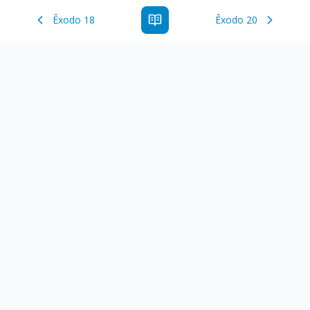
Êxodo 18
Êxodo 20
Estude a Palavra de Deus online com todos os livros e
ferramentoas que auxiliarão no seu estudo da Palavra de
Deus.
Links Rápidos
Antigo Testamento
Novo Testamento
Versículo do Dia
Salmo do Dia