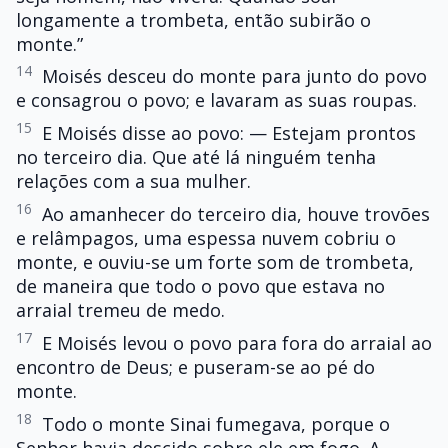
longamente a trombeta, então subirão o
monte.”
14
Moisés desceu do monte para junto do povo
e consagrou o povo; e lavaram as suas roupas.
15
E Moisés disse ao povo: — Estejam prontos
no terceiro dia. Que até lá ninguém tenha
relações com a sua mulher.
16
Ao amanhecer do terceiro dia, houve trovões
e relâmpagos, uma espessa nuvem cobriu o
monte, e ouviu-se um forte som de trombeta,
de maneira que todo o povo que estava no
arraial tremeu de medo.
17
E Moisés levou o povo para fora do arraial ao
encontro de Deus; e puseram-se ao pé do
monte.
18
Todo o monte Sinai fumegava, porque o
Senhor havia descido sobre ele em fogo. A