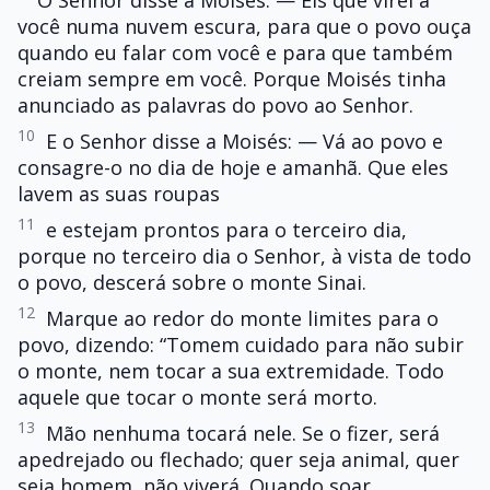
O Senhor disse a Moisés: — Eis que virei a
você numa nuvem escura, para que o povo ouça
quando eu falar com você e para que também
creiam sempre em você. Porque Moisés tinha
anunciado as palavras do povo ao Senhor.
10
E o Senhor disse a Moisés: — Vá ao povo e
consagre-o no dia de hoje e amanhã. Que eles
lavem as suas roupas
11
e estejam prontos para o terceiro dia,
porque no terceiro dia o Senhor, à vista de todo
o povo, descerá sobre o monte Sinai.
12
Marque ao redor do monte limites para o
povo, dizendo: “Tomem cuidado para não subir
o monte, nem tocar a sua extremidade. Todo
aquele que tocar o monte será morto.
13
Mão nenhuma tocará nele. Se o fizer, será
apedrejado ou flechado; quer seja animal, quer
seja homem, não viverá. Quando soar