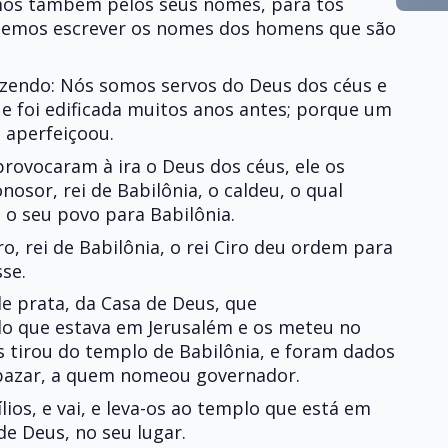
mos também pelos seus nomes, para tos
semos escrever os nomes dos homens que são
izendo: Nós somos servos do Deus dos céus e
ue foi edificada muitos anos antes; porque um
a aperfeiçoou.
rovocaram à ira o Deus dos céus, ele os
sor, rei de Babilônia, o caldeu, o qual
 o seu povo para Babilônia.
o, rei de Babilônia, o rei Ciro deu ordem para
sse.
de prata, da Casa de Deus, que
 que estava em Jerusalém e os meteu no
os tirou do templo de Babilônia, e foram dados
azar, a quem nomeou governador.
lios, e vai, e leva-os ao templo que está em
 de Deus, no seu lugar.