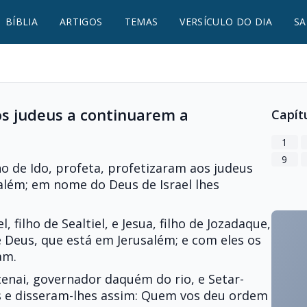
BÍBLIA
ARTIGOS
TEMAS
VERSÍCULO DO DIA
SA
os judeus a continuarem a
Capít
1
9
lho de Ido, profeta, profetizaram aos judeus
lém; em nome do Deus de Israel lhes
 filho de Sealtiel, e Jesua, filho de Jozadaque,
 Deus, que está em Jerusalém; e com eles os
am.
tenai, governador daquém do rio, e Setar-
s e disseram-lhes assim: Quem vos deu ordem