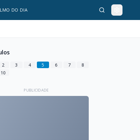
LMO DO DIA
ulos
2
3
4
5
6
7
8
10
PUBLICIDADE