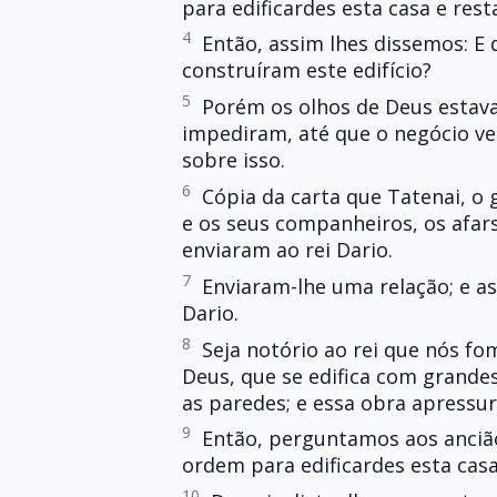
para edificardes esta casa e res
4
Então, assim lhes dissemos: E
construíram este edifício?
5
Porém os olhos de Deus estava
impediram, até que o negócio ve
sobre isso.
6
Cópia da carta que Tatenai, o
e os seus companheiros, os afar
enviaram ao rei Dario.
7
Enviaram-lhe uma relação; e as
Dario.
8
Seja notório ao rei que nós fo
Deus, que se edifica com grandes
as paredes; e essa obra apressu
9
Então, perguntamos aos anciã
ordem para edificardes esta cas
10