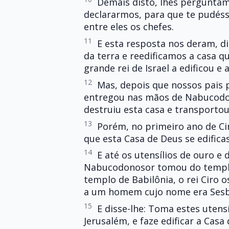
Demais disto, lhes pergunta
declararmos, para que te pudés
entre eles os chefes.
11
E esta resposta nos deram, d
da terra e reedificamos a casa q
grande rei de Israel a edificou e 
12
Mas, depois que nossos pais p
entregou nas mãos de Nabucodono
destruiu esta casa e transportou
13
Porém, no primeiro ano de Cir
que esta Casa de Deus se edifica
14
E até os utensílios de ouro e 
Nabucodonosor tomou do templo
templo de Babilônia, o rei Ciro 
a um homem cujo nome era Sesb
15
E disse-lhe: Toma estes utensí
Jerusalém, e faze edificar a Casa