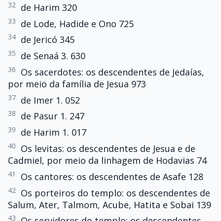
32
de Harim 320
33
de Lode, Hadide e Ono 725
34
de Jericó 345
35
de Senaá 3. 630
36
Os sacerdotes: os descendentes de Jedaías,
por meio da família de Jesua 973
37
de Imer 1. 052
38
de Pasur 1. 247
39
de Harim 1. 017
40
Os levitas: os descendentes de Jesua e de
Cadmiel, por meio da linhagem de Hodavias 74
41
Os cantores: os descendentes de Asafe 128
42
Os porteiros do templo: os descendentes de
Salum, Ater, Talmom, Acube, Hatita e Sobai 139
43
Os servidores do templo: os descendentes