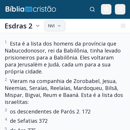
Esdras 2
NVI
1
Esta é a lista dos homens da província que
Nabucodonosor, rei da Babilônia, tinha levado
prisioneiros para a Babilônia. Eles voltaram
para Jerusalém e Judá, cada um para a sua
própria cidade.
2
Vieram na companhia de Zorobabel, Jesua,
Neemias, Seraías, Reelaías, Mardoqueu, Bilsã,
Mispar, Bigvai, Reum e Baaná. Esta é a lista dos
israelitas:
3
os descendentes de Parós 2. 172
4
de Sefatias 372
5