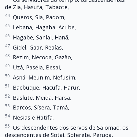
de Zia, Hasufa, Tabaote,
44
Queros, Sia, Padom,
45
Lebana, Hagaba, Acube,
46
Hagabe, Sanlai, Hanã,
47
Gidel, Gaar, Reaías,
48
Rezim, Necoda, Gazão,
49
Uzá, Paséia, Besai,
50
Asná, Meunim, Nefusim,
51
Bacbuque, Hacufa, Harur,
52
Baslute, Meída, Harsa,
53
Barcos, Sísera, Tamá,
54
Nesias e Hatifa.
55
Os descendentes dos servos de Salomão: os
descendentes de Sotai, Soferete, Peruda,