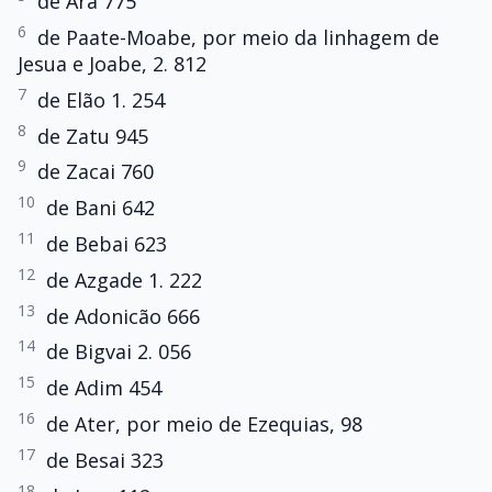
de Ara 775
6
de Paate-Moabe, por meio da linhagem de
Jesua e Joabe, 2. 812
7
de Elão 1. 254
8
de Zatu 945
9
de Zacai 760
10
de Bani 642
11
de Bebai 623
12
de Azgade 1. 222
13
de Adonicão 666
14
de Bigvai 2. 056
15
de Adim 454
16
de Ater, por meio de Ezequias, 98
17
de Besai 323
18