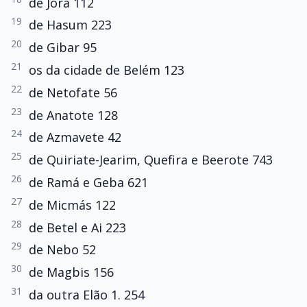
de Jora 112
19
de Hasum 223
20
de Gibar 95
21
os da cidade de Belém 123
22
de Netofate 56
23
de Anatote 128
24
de Azmavete 42
25
de Quiriate-Jearim, Quefira e Beerote 743
26
de Ramá e Geba 621
27
de Micmás 122
28
de Betel e Ai 223
29
de Nebo 52
30
de Magbis 156
31
da outra Elão 1. 254