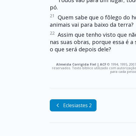
Todos vão para um lugar; todo
pó.
21
Quem sabe que o fôlego do ho
animais vai para baixo da terra?
22
Assim que tenho visto que nã
nas suas obras, porque essa é a 
o que será depois dele?
Almeida Corrigida Fiel | ACF
©️ 1994, 1995, 2007
reservados. Texto bíblico utilizado com autorizaçã
para cada pess
Eclesiastes 2