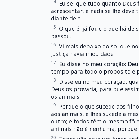
14
Eu sei que tudo quanto Deus 
acrescentar, e nada se lhe deve t
diante dele.
15
O que é, já foi; e o que há de
passou.
16
Vi mais debaixo do sol que no
justiça havia iniquidade.
17
Eu disse no meu coração: Deus
tempo para todo o propósito e p
18
Disse eu no meu coração, qua
Deus os provaria, para que ass
os animais.
19
Porque o que sucede aos fil
aos animais, e lhes sucede a m
outro; e todos têm o mesmo fôl
animais não é nenhuma, porque 
20