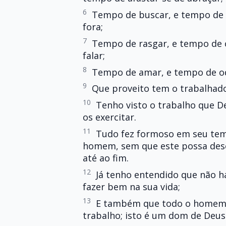
6
Tempo de buscar, e tempo de 
fora;
7
Tempo de rasgar, e tempo de c
falar;
8
Tempo de amar, e tempo de od
9
Que proveito tem o trabalhado
10
Tenho visto o trabalho que D
os exercitar.
11
Tudo fez formoso em seu te
homem, sem que este possa desco
até ao fim.
12
Já tenho entendido que não há
fazer bem na sua vida;
13
E também que todo o homem 
trabalho; isto é um dom de Deus