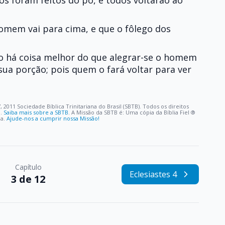
s foram feitos do pó, e todos voltarão ao
mem vai para cima, e que o fôlego dos
o há coisa melhor do que alegrar-se o homem
sua porção; pois quem o fará voltar para ver
, 2011 Sociedade Bíblica Trinitariana do Brasil (SBTB). Todos os direitos
o.
Saiba mais sobre a SBTB
. A Missão da SBTB é: Uma cópia da Bíblia Fiel ®️
oa.
Ajude-nos a cumprir nossa Missão!
Capítulo
Eclesiastes 4
3 de 12