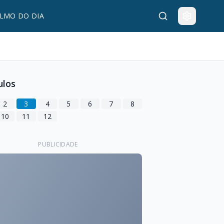
LMO DO DIA
ulos
2
3
4
5
6
7
8
10
11
12
PUBLICIDADE