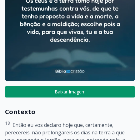
Baixar Imagem
Contexto
18
Então eu vos declaro hoje que, certamente,
perecereis; não prolongareis os dias na terra a que