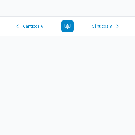
Cânticos 6
Cânticos 8
Estude a Palavra de Deus online com todos os livros e
ferramentoas que auxiliarão no seu estudo da Palavra de
Deus.
Links Rápidos
Antigo Testamento
Novo Testamento
Versículo do Dia