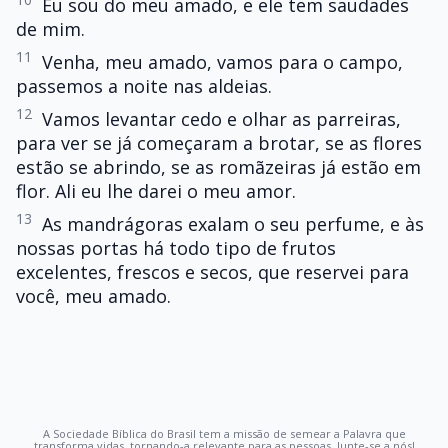
Eu sou do meu amado, e ele tem saudades
de mim.
11
Venha, meu amado, vamos para o campo,
passemos a noite nas aldeias.
12
Vamos levantar cedo e olhar as parreiras,
para ver se já começaram a brotar, se as flores
estão se abrindo, se as romãzeiras já estão em
flor. Ali eu lhe darei o meu amor.
13
As mandrágoras exalam o seu perfume, e às
nossas portas há todo tipo de frutos
excelentes, frescos e secos, que reservei para
você, meu amado.
A Sociedade Bíblica do Brasil tem a missão de semear a Palavra que
transforma vidas, tornando-a relevante para as pessoas. Junte-se a nós!