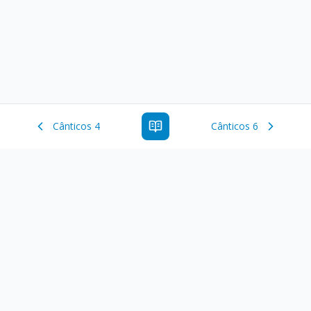
Cânticos 4
Cânticos 6
Estude a Palavra de Deus online com todos os livros e
ferramentoas que auxiliarão no seu estudo da Palavra de
Deus.
Links Rápidos