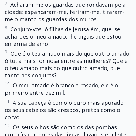
7
Acharam-me os guardas que rondavam pela
cidade; espancaram-me, feriram-me, tiraram-
me o manto os guardas dos muros.
8
Conjuro-vos, ó filhas de Jerusalém, que, se
achardes o meu amado, lhe digais que estou
enferma de amor.
9
Que é o teu amado mais do que outro amado,
ó tu, a mais formosa entre as mulheres? Que é
o teu amado mais do que outro amado, que
tanto nos conjuras?
10
O meu amado é branco e rosado; ele é o
primeiro entre dez mil.
11
A sua cabeça é como o ouro mais apurado,
os seus cabelos são crespos, pretos como o
corvo.
12
Os seus olhos são como os das pombas
junto às correntes das águas, lavados em leite,