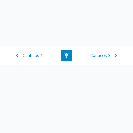
Cânticos 1
Cânticos 3
Estude a Palavra de Deus online com todos os livros e
ferramentoas que auxiliarão no seu estudo da Palavra de
Deus.