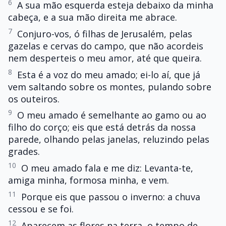
6
A sua mão esquerda esteja debaixo da minha
cabeça, e a sua mão direita me abrace.
7
Conjuro-vos, ó filhas de Jerusalém, pelas
gazelas e cervas do campo, que não acordeis
nem desperteis o meu amor, até que queira.
8
Esta é a voz do meu amado; ei-lo aí, que já
vem saltando sobre os montes, pulando sobre
os outeiros.
9
O meu amado é semelhante ao gamo ou ao
filho do corço; eis que está detrás da nossa
parede, olhando pelas janelas, reluzindo pelas
grades.
10
O meu amado fala e me diz: Levanta-te,
amiga minha, formosa minha, e vem.
11
Porque eis que passou o inverno: a chuva
cessou e se foi.
12
Aparecem as flores na terra, o tempo de