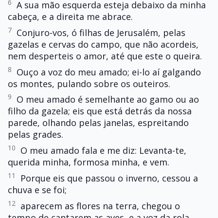
6
A sua mão esquerda esteja debaixo da minha
cabeça, e a direita me abrace.
7
Conjuro-vos, ó filhas de Jerusalém, pelas
gazelas e cervas do campo, que não acordeis,
nem desperteis o amor, até que este o queira.
8
Ouço a voz do meu amado; ei-lo aí galgando
os montes, pulando sobre os outeiros.
9
O meu amado é semelhante ao gamo ou ao
filho da gazela; eis que está detrás da nossa
parede, olhando pelas janelas, espreitando
pelas grades.
10
O meu amado fala e me diz: Levanta-te,
querida minha, formosa minha, e vem.
11
Porque eis que passou o inverno, cessou a
chuva e se foi;
12
aparecem as flores na terra, chegou o
tempo de cantarem as aves, e a voz da rola