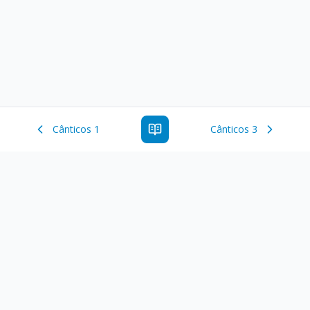
Cânticos 1
Cânticos 3
Estude a Palavra de Deus online com todos os livros e
ferramentoas que auxiliarão no seu estudo da Palavra de
Deus.