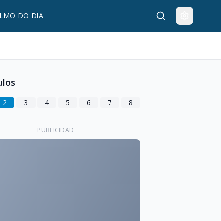
LMO DO DIA
ulos
2
3
4
5
6
7
8
PUBLICIDADE