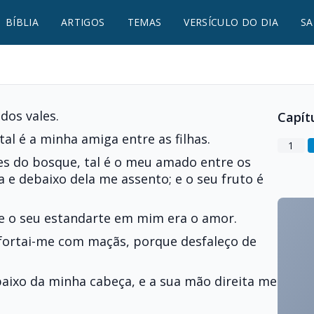
BÍBLIA
ARTIGOS
TEMAS
VERSÍCULO DO DIA
SA
 dos vales.
Capít
 tal é a minha amiga entre as filhas.
1
res do bosque, tal é o meu amado entre os
a e debaixo dela me assento; e o seu fruto é
e o seu estandarte em mim era o amor.
fortai-me com maçãs, porque desfaleço de
aixo da minha cabeça, e a sua mão direita me