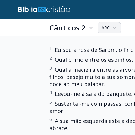
Cânticos 2
ARC
1
Eu sou a rosa de Sarom, o lírio
2
Qual o lírio entre os espinhos,
3
Qual a macieira entre as árvo
filhos; desejo muito a sua sombr
doce ao meu paladar.
4
Levou-me à sala do banquete, 
5
Sustentai-me com passas, con
amor.
6
A sua mão esquerda esteja deb
abrace.