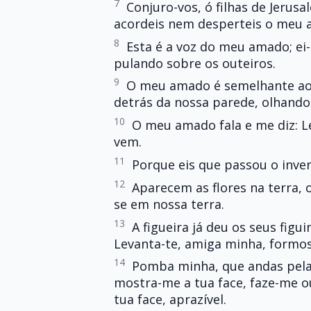
7
Conjuro-vos, ó filhas de Jerus
acordeis nem desperteis o meu a
8
Esta é a voz do meu amado; ei-
pulando sobre os outeiros.
9
O meu amado é semelhante ao g
detrás da nossa parede, olhando 
10
O meu amado fala e me diz: L
vem.
11
Porque eis que passou o invern
12
Aparecem as flores na terra, 
se em nossa terra.
13
A figueira já deu os seus figu
Levanta-te, amiga minha, formos
14
Pomba minha, que andas pelas
mostra-me a tua face, faze-me ou
tua face, aprazível.