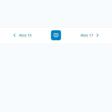
Atos 15
Atos 17
Estude a Palavra de Deus online com todos os livros e
ferramentoas que auxiliarão no seu estudo da Palavra de
Deus.
Links Rápidos
Antigo Testamento