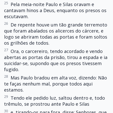
25
Pela meia-noite Paulo e Silas oravam e
cantavam hinos a Deus, enquanto os presos os
escutavam.
26
De repente houve um tão grande terremoto
que foram abalados os alicerces do cárcere, e
logo se abriram todas as portas e foram soltos
os grilhões de todos.
27
Ora, o carcereiro, tendo acordado e vendo
abertas as portas da prisão, tirou a espada e ia
suicidar-se, supondo que os presos tivessem
fugido.
28
Mas Paulo bradou em alta voz, dizendo: Não
te faças nenhum mal, porque todos aqui
estamos.
29
Tendo ele pedido luz, saltou dentro e, todo
trêmulo, se prostrou ante Paulo e Silas
30
e, tirando-os para fora, disse: Senhores, que