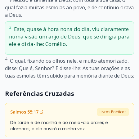
Piedoso e temente a Deus, com toda a sua casa, o
qual fazia muitas esmolas ao povo, e de contínuo orava
a Deus.
3
Este, quase à hora nona do dia, viu claramente
numa visão um anjo de Deus, que se dirigia para
ele e dizia-lhe: Cornélio.
4
O qual, fixando os olhos nele, e muito atemorizado,
disse: Que é, Senhor? E disse-lhe: As tuas orações e as
tuas esmolas têm subido para memória diante de Deus;
Referências Cruzadas
Salmos 55:17
Livros Poéticos
De tarde e de manhã e ao meio-dia orarei; e
clamarei, e ele ouvirá a minha voz.