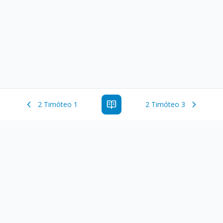
2 Timóteo 1
2 Timóteo 3
Estude a Palavra de Deus online com todos os livros e
ferramentoas que auxiliarão no seu estudo da Palavra de
Deus.