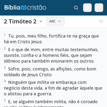
2 Timóteo 2
ARC
1
Tu, pois, meu filho, fortifica-te na graça que
há em Cristo Jesus.
2
E o que de mim, entre muitas testemunhas,
ouviste, confia-o a homens fiéis, que sejam
idôneos para também ensinarem os outros.
3
Sofre, pois, comigo, as aflições, como bom
soldado de Jesus Cristo.
4
Ninguém que milita se embaraça com
negócio desta vida, a fim de agradar àquele que
o alistou para a guerra.
5
E, se alguém também milita, não é coroado