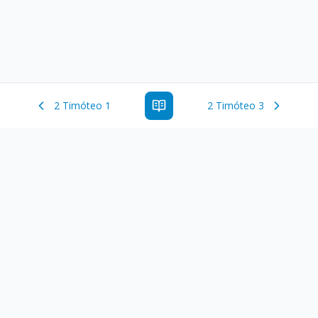
2 Timóteo 1
2 Timóteo 3
Estude a Palavra de Deus online com todos os livros e
ferramentoas que auxiliarão no seu estudo da Palavra de
Deus.
Links Rápidos
Antigo Testamento