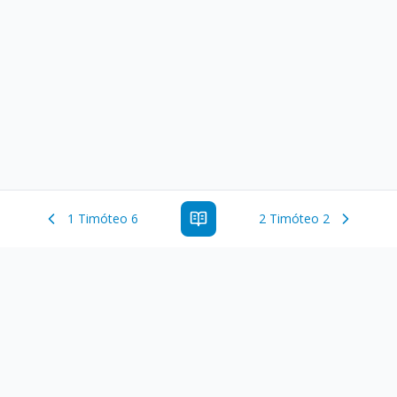
1 Timóteo 6
2 Timóteo 2
Estude a Palavra de Deus online com todos os livros e
ferramentoas que auxiliarão no seu estudo da Palavra de