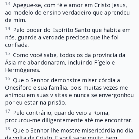
13
Apegue-se, com fé e amor em Cristo Jesus,
ao modelo do ensino verdadeiro que aprendeu
de mim.
14
Pelo poder do Espírito Santo que habita em
nós, guarde a verdade preciosa que lhe foi
confiada.
15
Como você sabe, todos os da província da
Ásia me abandonaram, incluindo Fígelo e
Hermógenes.
16
Que o Senhor demonstre misericórdia a
Onesíforo e sua família, pois muitas vezes me
animou em suas visitas e nunca se envergonhou
por eu estar na prisão.
17
Pelo contrário, quando veio a Roma,
procurou-me diligentemente até me encontrar.
18
Que o Senhor lhe mostre misericórdia no dia
da volta de Cristo. E você sabe muito bem