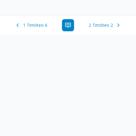
1 Timóteo 6
2 Timóteo 2
Estude a Palavra de Deus online com todos os livros e
ferramentoas que auxiliarão no seu estudo da Palavra de
Deus.
Links Rápidos
Antigo Testamento
Novo Testamento
Versículo do Dia