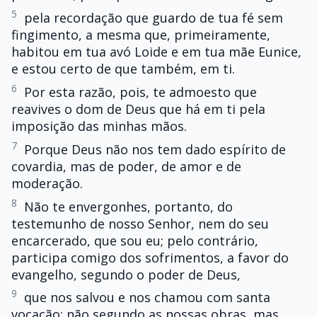
5
pela recordação que guardo de tua fé sem
fingimento, a mesma que, primeiramente,
habitou em tua avó Loide e em tua mãe Eunice,
e estou certo de que também, em ti.
6
Por esta razão, pois, te admoesto que
reavives o dom de Deus que há em ti pela
imposição das minhas mãos.
7
Porque Deus não nos tem dado espírito de
covardia, mas de poder, de amor e de
moderação.
8
Não te envergonhes, portanto, do
testemunho de nosso Senhor, nem do seu
encarcerado, que sou eu; pelo contrário,
participa comigo dos sofrimentos, a favor do
evangelho, segundo o poder de Deus,
9
que nos salvou e nos chamou com santa
vocação; não segundo as nossas obras, mas