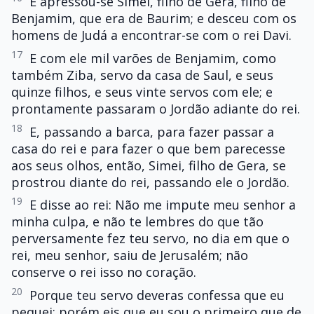
E apressou-se Simei, filho de Gera, filho de
Benjamim, que era de Baurim; e desceu com os
homens de Judá a encontrar-se com o rei Davi.
17
E com ele mil varões de Benjamim, como
também Ziba, servo da casa de Saul, e seus
quinze filhos, e seus vinte servos com ele; e
prontamente passaram o Jordão adiante do rei.
18
E, passando a barca, para fazer passar a
casa do rei e para fazer o que bem parecesse
aos seus olhos, então, Simei, filho de Gera, se
prostrou diante do rei, passando ele o Jordão.
19
E disse ao rei: Não me impute meu senhor a
minha culpa, e não te lembres do que tão
perversamente fez teu servo, no dia em que o
rei, meu senhor, saiu de Jerusalém; não
conserve o rei isso no coração.
20
Porque teu servo deveras confessa que eu
pequei; porém eis que eu sou o primeiro que de