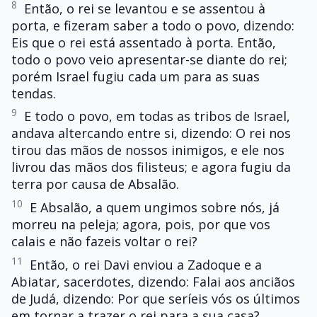
8
Então, o rei se levantou e se assentou à
porta, e fizeram saber a todo o povo, dizendo:
Eis que o rei está assentado à porta. Então,
todo o povo veio apresentar-se diante do rei;
porém Israel fugiu cada um para as suas
tendas.
9
E todo o povo, em todas as tribos de Israel,
andava altercando entre si, dizendo: O rei nos
tirou das mãos de nossos inimigos, e ele nos
livrou das mãos dos filisteus; e agora fugiu da
terra por causa de Absalão.
10
E Absalão, a quem ungimos sobre nós, já
morreu na peleja; agora, pois, por que vos
calais e não fazeis voltar o rei?
11
Então, o rei Davi enviou a Zadoque e a
Abiatar, sacerdotes, dizendo: Falai aos anciãos
de Judá, dizendo: Por que seríeis vós os últimos
em tornar a trazer o rei para a sua casa?