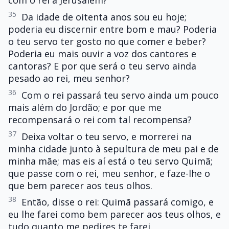
com o rei a Jerusalém?
35
Da idade de oitenta anos sou eu hoje;
poderia eu discernir entre bom e mau? Poderia
o teu servo ter gosto no que comer e beber?
Poderia eu mais ouvir a voz dos cantores e
cantoras? E por que será o teu servo ainda
pesado ao rei, meu senhor?
36
Com o rei passará teu servo ainda um pouco
mais além do Jordão; e por que me
recompensará o rei com tal recompensa?
37
Deixa voltar o teu servo, e morrerei na
minha cidade junto à sepultura de meu pai e de
minha mãe; mas eis aí está o teu servo Quimã;
que passe com o rei, meu senhor, e faze-lhe o
que bem parecer aos teus olhos.
38
Então, disse o rei: Quimã passará comigo, e
eu lhe farei como bem parecer aos teus olhos, e
tudo quanto me pedires te farei.