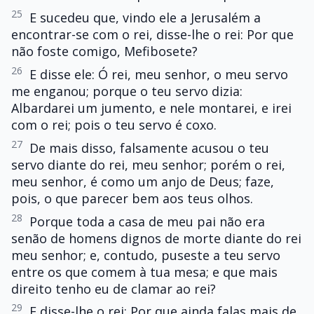
25
E sucedeu que, vindo ele a Jerusalém a
encontrar-se com o rei, disse-lhe o rei: Por que
não foste comigo, Mefibosete?
26
E disse ele: Ó rei, meu senhor, o meu servo
me enganou; porque o teu servo dizia:
Albardarei um jumento, e nele montarei, e irei
com o rei; pois o teu servo é coxo.
27
De mais disso, falsamente acusou o teu
servo diante do rei, meu senhor; porém o rei,
meu senhor, é como um anjo de Deus; faze,
pois, o que parecer bem aos teus olhos.
28
Porque toda a casa de meu pai não era
senão de homens dignos de morte diante do rei
meu senhor; e, contudo, puseste a teu servo
entre os que comem à tua mesa; e que mais
direito tenho eu de clamar ao rei?
29
E disse-lhe o rei: Por que ainda falas mais de