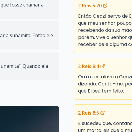
, que fosse chamar a
2 Reis 5:20
Então Geazi, servo de E
que meu senhor poupou
recebendo da sua mão 
r a sunamita. Então ele
porém, vive o Senhor qu
receber dele alguma co
 sunamita”. Quando ela
2 Reis 8:4
Ora o rei falava a Gea
dizendo: Conta-me, pe
que Eliseu tem feito.
2 Reis 8:5
E sucedeu que, contand
um morto, eis que a mul