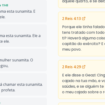
àquele quarto, e se deit
da 1948
ama esta sunamita. E
ele.
2 Reis 4:13
Porque ele tinha falado 
tens tratado com todo 
ma esta sunamita. Ele a
ti? Haverá alguma coisa 
e ele.
capitão do exército? E 
meu povo.
mulher sunamita. O
egou,
2 Reis 4:29
E ele disse a Geazi: Ci
cajado na tua mão, e v
Vá chamar esta sunamita.
saúdes, e se alguém te
 profeta.
o meu cajado sobre o r
e