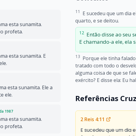
11
E sucedeu que um dia el
quarto, e se deitou.
ama esta sunamita.
o profeta.
12
Então disse ao seu 
E chamando-a ele, ela s
ama esta sunamita. E
13
Porque ele tinha falado 
ele.
tratado com todo o desvelo
alguma coisa de que se fale
exército? E disse ela: Eu 
ma esta sunamita. Ele a
e ele.
Referências Cru
ada 1987
ama esta sunamita.
2 Reis 4:11
o profeta.
E sucedeu que um dia e