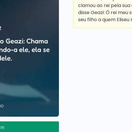
clamou ao rei pela sua 
disse Geazi: Ó rei meu 
seu filho a quem Eliseu 
em