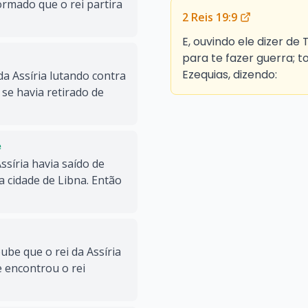
ormado que o rei partira
2 Reis 19:9
E, ouvindo ele dizer de T
para te fazer guerra; 
Ezequias, dizendo:
a Assíria lutando contra
 se havia retirado de
e
Assíria havia saído de
a cidade de Libna. Então
e que o rei da Assíria
e encontrou o rei