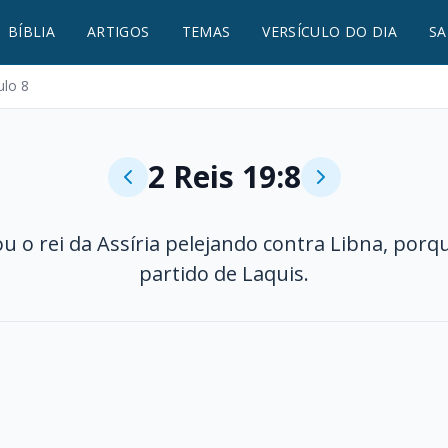
BÍBLIA
ARTIGOS
TEMAS
VERSÍCULO DO DIA
SA
ulo 8
2 Reis 19:8
u o rei da Assíria pelejando contra Libna, porq
partido de Laquis.