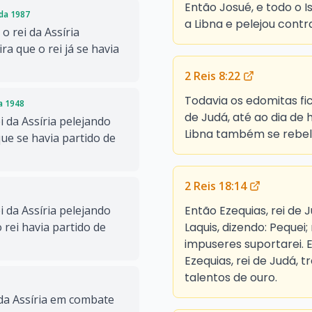
Então Josué, e todo o 
ada 1987
a Libna e pelejou contra
o rei da Assíria
a que o rei já se havia
2 Reis 8:22
Todavia os edomitas f
da 1948
de Judá, até ao dia de
i da Assíria pelejando
Libna também se rebel
ue se havia partido de
2 Reis 18:14
Então Ezequias, rei de J
i da Assíria pelejando
Laquis, dizendo: Pequei
rei havia partido de
impuseres suportarei. E
Ezequias, rei de Judá, t
talentos de ouro.
da Assíria em combate