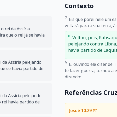
Contexto
7
Eis que porei nele um es
voltará para a sua terra; à 
o rei da Assíria
a que o rei já se havia
8
Voltou, pois, Rabsaqu
pelejando contra Libna,
havia partido de Laquis
i da Assíria pelejando
9
E, ouvindo ele dizer de Ti
ue se havia partido de
te fazer guerra; tornou a 
dizendo:
Referências Cru
i da Assíria pelejando
rei havia partido de
Josué 10:29