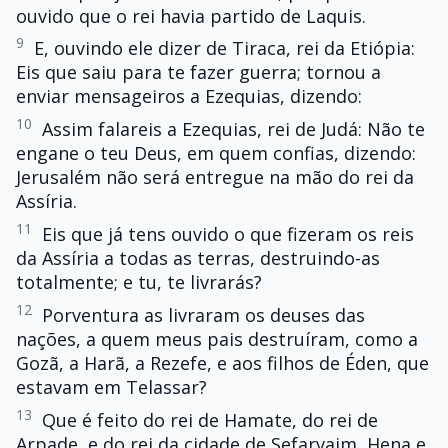
ouvido que o rei havia partido de Laquis.
9
E, ouvindo ele dizer de Tiraca, rei da Etiópia:
Eis que saiu para te fazer guerra; tornou a
enviar mensageiros a Ezequias, dizendo:
10
Assim falareis a Ezequias, rei de Judá: Não te
engane o teu Deus, em quem confias, dizendo:
Jerusalém não será entregue na mão do rei da
Assíria.
11
Eis que já tens ouvido o que fizeram os reis
da Assíria a todas as terras, destruindo-as
totalmente; e tu, te livrarás?
12
Porventura as livraram os deuses das
nações, a quem meus pais destruíram, como a
Gozã, a Harã, a Rezefe, e aos filhos de Éden, que
estavam em Telassar?
13
Que é feito do rei de Hamate, do rei de
Arpade, e do rei da cidade de Sefarvaim, Hena e