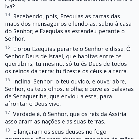
Iva?
14
Recebendo, pois, Ezequias as cartas das
mãos dos mensageiros e lendo-as, subiu à casa
do Senhor; e Ezequias as estendeu perante o
Senhor.
15
E orou Ezequias perante o Senhor e disse: Ó
Senhor Deus de Israel, que habitas entre os
querubins, tu mesmo, só tu és Deus de todos
os reinos da terra; tu fizeste os céus e a terra.
16
Inclina, Senhor, o teu ouvido, e ouve; abre,
Senhor, os teus olhos, e olha; e ouve as palavras
de Senaqueribe, que enviou a este, para
afrontar o Deus vivo.
17
Verdade é, ó Senhor, que os reis da Assíria
assolaram as nações e as suas terras.
18
E lançaram os seus deuses no fogo;
porquanto não eram deuses, mas obra de mãos