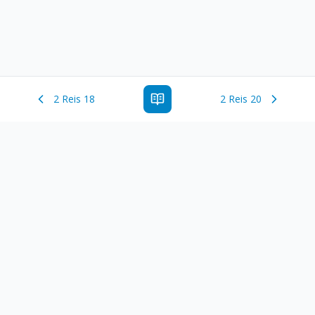
2 Reis 18
2 Reis 20
Estude a Palavra de Deus online com todos os livros e
ferramentoas que auxiliarão no seu estudo da Palavra de
Deus.
Links Rápidos
Antigo Testamento