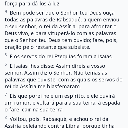
força para dá-los à luz.
4
Bem pode ser que o Senhor teu Deus ouça
todas as palavras de Rabsaqué, a quem enviou
o seu senhor, o rei da Assíria, para afrontar o
Deus vivo, e para vituperá-lo com as palavras
que o Senhor teu Deus tem ouvido; faze, pois,
oração pelo restante que subsiste.
5
E os servos do rei Ezequias foram a Isaías.
6
E Isaías lhes disse: Assim direis a vosso
senhor: Assim diz o Senhor: Não temas as
palavras que ouviste, com as quais os servos do
rei da Assíria me blasfemaram.
7
Eis que porei nele um espírito, e ele ouvirá
um rumor, e voltará para a sua terra; à espada
o farei cair na sua terra.
8
Voltou, pois, Rabsaqué, e achou o rei da
Assíria pelejando contra Libna, porque tinha