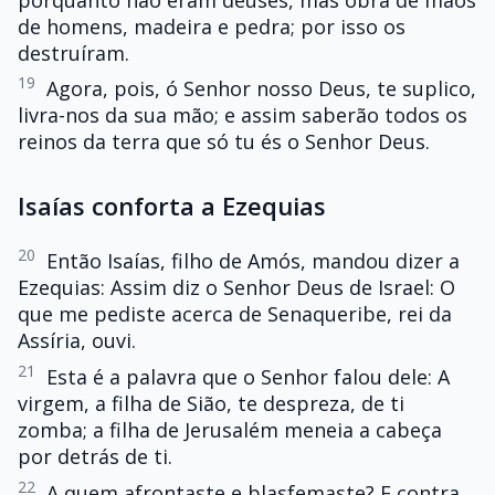
de homens, madeira e pedra; por isso os
destruíram.
19
Agora, pois, ó Senhor nosso Deus, te suplico,
livra-nos da sua mão; e assim saberão todos os
reinos da terra que só tu és o Senhor Deus.
Isaías conforta a Ezequias
20
Então Isaías, filho de Amós, mandou dizer a
Ezequias: Assim diz o Senhor Deus de Israel: O
que me pediste acerca de Senaqueribe, rei da
Assíria, ouvi.
21
Esta é a palavra que o Senhor falou dele: A
virgem, a filha de Sião, te despreza, de ti
zomba; a filha de Jerusalém meneia a cabeça
por detrás de ti.
22
A quem afrontaste e blasfemaste? E contra