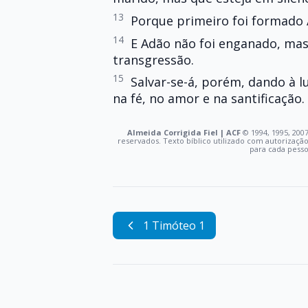
13
Porque primeiro foi formado 
14
E Adão não foi enganado, mas
transgressão.
15
Salvar-se-á, porém, dando à 
na fé, no amor e na santificação.
Almeida Corrigida Fiel | ACF
©️ 1994, 1995, 2007
reservados. Texto bíblico utilizado com autorizaçã
para cada pess
1 Timóteo 1