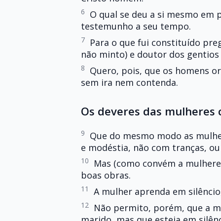
6
O qual se deu a si mesmo em p
testemunho a seu tempo.
7
Para o que fui constituído pre
não minto) e doutor dos gentios 
8
Quero, pois, que os homens o
sem ira nem contenda.
Os deveres das mulheres c
9
Que do mesmo modo as mulher
e modéstia, não com tranças, ou
10
Mas (como convém a mulheres
boas obras.
11
A mulher aprenda em silêncio,
12
Não permito, porém, que a mu
marido, mas que esteja em silênc