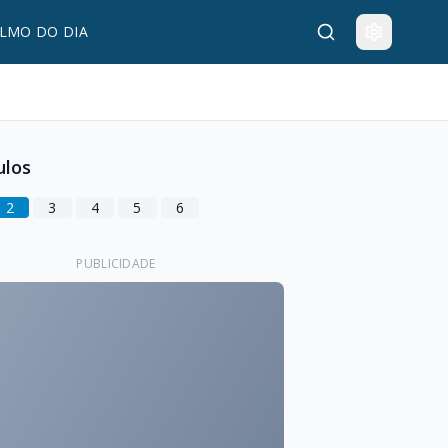
LMO DO DIA
ulos
2
3
4
5
6
PUBLICIDADE