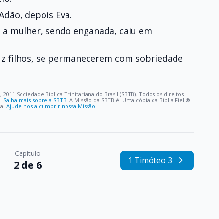
Adão, depois Eva.
 a mulher, sendo enganada, caiu em
luz filhos, se permanecerem com sobriedade
, 2011 Sociedade Bíblica Trinitariana do Brasil (SBTB). Todos os direitos
o.
Saiba mais sobre a SBTB
. A Missão da SBTB é: Uma cópia da Bíblia Fiel ®️
oa.
Ajude-nos a cumprir nossa Missão!
Capítulo
1 Timóteo 3
2 de 6