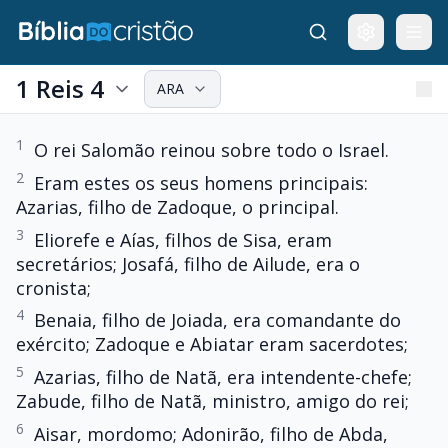
1 Reis 4
ARA
1
O rei Salomão reinou sobre todo o Israel.
2
Eram estes os seus homens principais:
Azarias, filho de Zadoque, o principal.
3
Eliorefe e Aías, filhos de Sisa, eram
secretários; Josafá, filho de Ailude, era o
cronista;
4
Benaia, filho de Joiada, era comandante do
exército; Zadoque e Abiatar eram sacerdotes;
5
Azarias, filho de Natã, era intendente-chefe;
Zabude, filho de Natã, ministro, amigo do rei;
6
Aisar, mordomo; Adonirão, filho de Abda,