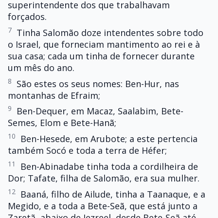
superintendente dos que trabalhavam
forçados.
7
Tinha Salomão doze intendentes sobre todo
o Israel, que forneciam mantimento ao rei e à
sua casa; cada um tinha de fornecer durante
um mês do ano.
8
São estes os seus nomes: Ben-Hur, nas
montanhas de Efraim;
9
Ben-Dequer, em Macaz, Saalabim, Bete-
Semes, Elom e Bete-Hanã;
10
Ben-Hesede, em Arubote; a este pertencia
também Socó e toda a terra de Héfer;
11
Ben-Abinadabe tinha toda a cordilheira de
Dor; Tafate, filha de Salomão, era sua mulher.
12
Baaná, filho de Ailude, tinha a Taanaque, e a
Megido, e a toda a Bete-Seã, que está junto a
Zaretã, abaixo de Jezreel, desde Bete-Seã até