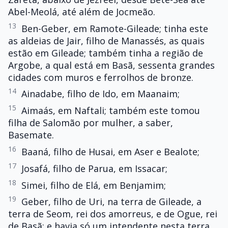
Abel-Meolá, até além de Jocmeão.
13
Ben-Geber, em Ramote-Gileade; tinha este
as aldeias de Jair, filho de Manassés, as quais
estão em Gileade; também tinha a região de
Argobe, a qual está em Basã, sessenta grandes
cidades com muros e ferrolhos de bronze.
14
Ainadabe, filho de Ido, em Maanaim;
15
Aimaás, em Naftali; também este tomou
filha de Salomão por mulher, a saber,
Basemate.
16
Baaná, filho de Husai, em Aser e Bealote;
17
Josafá, filho de Parua, em Issacar;
18
Simei, filho de Elá, em Benjamim;
19
Geber, filho de Uri, na terra de Gileade, a
terra de Seom, rei dos amorreus, e de Ogue, rei
de Basã; e havia só um intendente nesta terra.