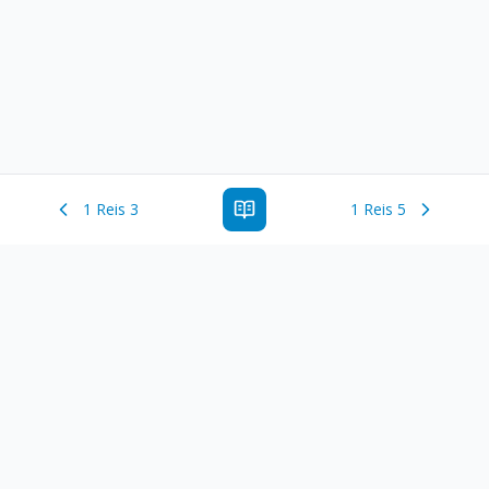
1 Reis 3
1 Reis 5
Estude a Palavra de Deus online com todos os livros e
ferramentoas que auxiliarão no seu estudo da Palavra de
Deus.