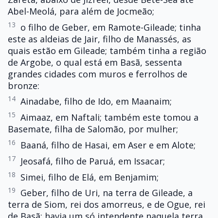
Abel-Meolá, para além de Jocmeão;
13
o filho de Geber, em Ramote-Gileade; tinha
este as aldeias de Jair, filho de Manassés, as
quais estão em Gileade; também tinha a região
de Argobe, o qual está em Basã, sessenta
grandes cidades com muros e ferrolhos de
bronze:
14
Ainadabe, filho de Ido, em Maanaim;
15
Aimaaz, em Naftali; também este tomou a
Basemate, filha de Salomão, por mulher;
16
Baaná, filho de Hasai, em Aser e em Alote;
17
Jeosafá, filho de Paruá, em Issacar;
18
Simei, filho de Elá, em Benjamim;
19
Geber, filho de Uri, na terra de Gileade, a
terra de Siom, rei dos amorreus, e de Ogue, rei
de Basã; havia um só intendente naquela terra.