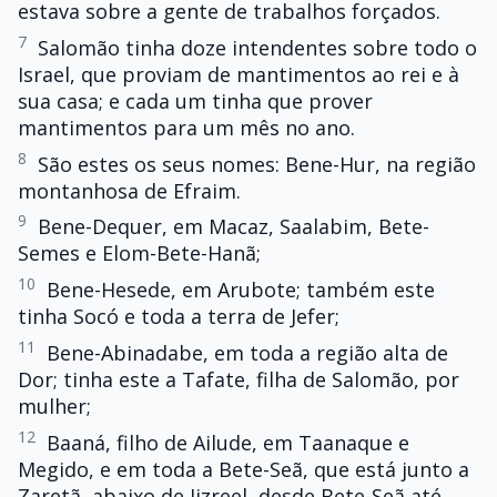
estava sobre a gente de trabalhos forçados.
7
Salomão tinha doze intendentes sobre todo o
Israel, que proviam de mantimentos ao rei e à
sua casa; e cada um tinha que prover
mantimentos para um mês no ano.
8
São estes os seus nomes: Bene-Hur, na região
montanhosa de Efraim.
9
Bene-Dequer, em Macaz, Saalabim, Bete-
Semes e Elom-Bete-Hanã;
10
Bene-Hesede, em Arubote; também este
tinha Socó e toda a terra de Jefer;
11
Bene-Abinadabe, em toda a região alta de
Dor; tinha este a Tafate, filha de Salomão, por
mulher;
12
Baaná, filho de Ailude, em Taanaque e
Megido, e em toda a Bete-Seã, que está junto a
Zaretã, abaixo de Jizreel, desde Bete-Seã até