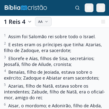
1 Reis 4
AA
1
Assim foi Salomão rei sobre todo o Israel.
2
E estes eram os príncipes que tinha: Azarias,
filho de Zadoque, era sacerdote;
3
Eliorefe e Aías, filhos de Sisa, secretários;
Jeosafá, filho de Ailude, cronista;
4
Benaías, filho de Jeoiada, estava sobre o
exército; Zadoque e Abiatar eram sacerdotes;
5
Azarias, filho de Natã, estava sobre os
intendentes; Zabude, filho de Natã, era o oficial-
mor, amigo do rei;
6
Aisar, o mordomo; e Adonirão, filho de Abda,