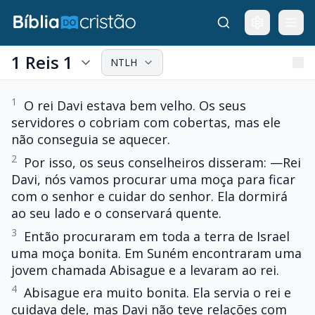
1 Reis 1
NTLH
1
O rei Davi estava bem velho. Os seus
servidores o cobriam com cobertas, mas ele
não conseguia se aquecer.
2
Por isso, os seus conselheiros disseram: —Rei
Davi, nós vamos procurar uma moça para ficar
com o senhor e cuidar do senhor. Ela dormirá
ao seu lado e o conservará quente.
3
Então procuraram em toda a terra de Israel
uma moça bonita. Em Suném encontraram uma
jovem chamada Abisague e a levaram ao rei.
4
Abisague era muito bonita. Ela servia o rei e
cuidava dele, mas Davi não teve relações com