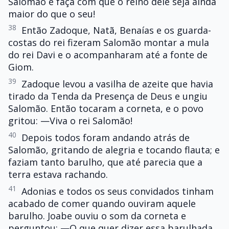
Salomão e faça com que o reino dele seja ainda
maior do que o seu!
38
Então Zadoque, Natã, Benaías e os guarda-
costas do rei fizeram Salomão montar a mula
do rei Davi e o acompanharam até a fonte de
Giom.
39
Zadoque levou a vasilha de azeite que havia
tirado da Tenda da Presença de Deus e ungiu
Salomão. Então tocaram a corneta, e o povo
gritou: —Viva o rei Salomão!
40
Depois todos foram andando atrás de
Salomão, gritando de alegria e tocando flauta; e
faziam tanto barulho, que até parecia que a
terra estava rachando.
41
Adonias e todos os seus convidados tinham
acabado de comer quando ouviram aquele
barulho. Joabe ouviu o som da corneta e
perguntou: —O que quer dizer essa barulhada