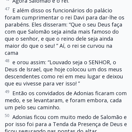
Agora Salomão é o rei.
47
E além disso os funcionários do palácio
foram cumprimentar o rei Davi para dar-lhe os
parabéns. Eles disseram: “Que o seu Deus faça
com que Salomão seja ainda mais famoso do
que o senhor, e que o reino dele seja ainda
maior do que o seu! ” Aí, o rei se curvou na
cama
48
e orou assim: “Louvado seja o SENHOR, o
Deus de Israel, que hoje colocou um dos meus
descendentes como rei em meu lugar e deixou
que eu vivesse para ver isso! ”
49
Então os convidados de Adonias ficaram com
medo, e se levantaram, e foram embora, cada
um pelo seu caminho.
50
Adonias ficou com muito medo de Salomão e
por isso foi para a Tenda da Presença de Deus e
ficou segurando nas pontas do altar.