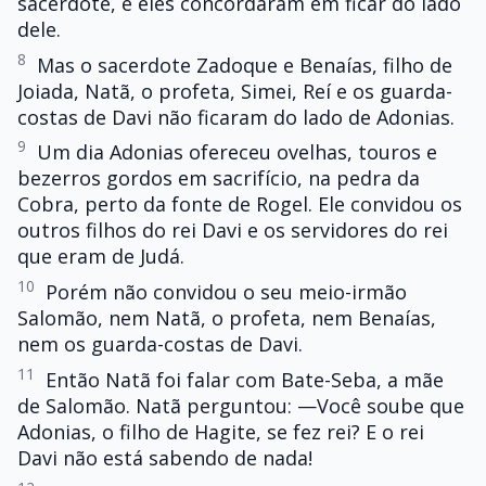
sacerdote, e eles concordaram em ficar do lado
dele.
8
Mas o sacerdote Zadoque e Benaías, filho de
Joiada, Natã, o profeta, Simei, Reí e os guarda-
costas de Davi não ficaram do lado de Adonias.
9
Um dia Adonias ofereceu ovelhas, touros e
bezerros gordos em sacrifício, na pedra da
Cobra, perto da fonte de Rogel. Ele convidou os
outros filhos do rei Davi e os servidores do rei
que eram de Judá.
10
Porém não convidou o seu meio-irmão
Salomão, nem Natã, o profeta, nem Benaías,
nem os guarda-costas de Davi.
11
Então Natã foi falar com Bate-Seba, a mãe
de Salomão. Natã perguntou: —Você soube que
Adonias, o filho de Hagite, se fez rei? E o rei
Davi não está sabendo de nada!