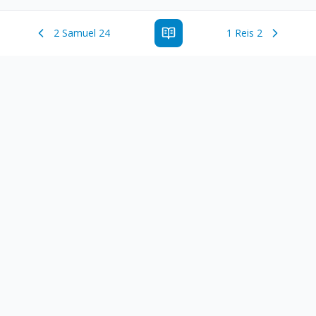
2 Samuel 24
1 Reis 2
Estude a Palavra de Deus online com todos os livros e
ferramentoas que auxiliarão no seu estudo da Palavra de
Deus.
Links Rápidos
Antigo Testamento
Novo Testamento
Versículo do Dia
Salmo do Dia