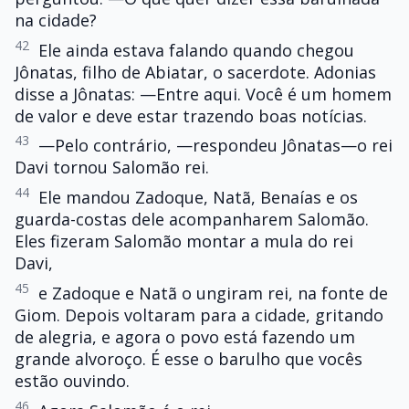
na cidade?
42
Ele ainda estava falando quando chegou
Jônatas, filho de Abiatar, o sacerdote. Adonias
disse a Jônatas: —Entre aqui. Você é um homem
de valor e deve estar trazendo boas notícias.
43
—Pelo contrário, —respondeu Jônatas—o rei
Davi tornou Salomão rei.
44
Ele mandou Zadoque, Natã, Benaías e os
guarda-costas dele acompanharem Salomão.
Eles fizeram Salomão montar a mula do rei
Davi,
45
e Zadoque e Natã o ungiram rei, na fonte de
Giom. Depois voltaram para a cidade, gritando
de alegria, e agora o povo está fazendo um
grande alvoroço. É esse o barulho que vocês
estão ouvindo.
46