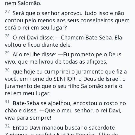
nem Salomão.
27
Será que o senhor aprovou tudo isso e não
contou pelo menos aos seus conselheiros quem
será o rei em seu lugar?
28
O rei Davi disse: —Chamem Bate-Seba. Ela
voltou e ficou diante dele.
29
Aí o rei lhe disse: —Eu prometo pelo Deus
vivo, que me livrou de todas as aflições,
30
que hoje eu cumprirei o juramento que fiz a
você, em nome do SENHOR, o Deus de Israel: o
juramento de que o seu filho Salomão seria o
rei em meu lugar.
31
Bate-Seba se ajoelhou, encostou o rosto no
chão e disse: —Que o meu senhor, o rei Davi,
viva para sempre!
32
Então Davi mandou buscar o sacerdote
Zadoque, o profeta Natã e Benaías, filho de