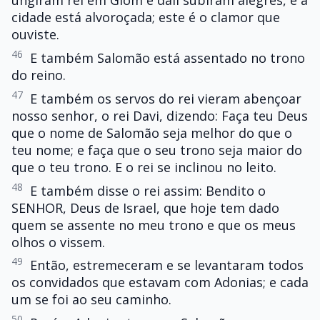
ungiram rei em Giom e dali subiram alegres, e a
cidade está alvoroçada; este é o clamor que
ouviste.
46
E também Salomão está assentado no trono
do reino.
47
E também os servos do rei vieram abençoar
nosso senhor, o rei Davi, dizendo: Faça teu Deus
que o nome de Salomão seja melhor do que o
teu nome; e faça que o seu trono seja maior do
que o teu trono. E o rei se inclinou no leito.
48
E também disse o rei assim: Bendito o
SENHOR, Deus de Israel, que hoje tem dado
quem se assente no meu trono e que os meus
olhos o vissem.
49
Então, estremeceram e se levantaram todos
os convidados que estavam com Adonias; e cada
um se foi ao seu caminho.
50