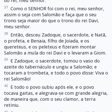
do rei, meu senhor.
37
Como o SENHOR foi com o rei, meu senhor,
assim o seja com Salomão e faça que o seu
trono seja maior do que o trono do rei Davi,
meu senhor.
38
Então, desceu Zadoque, o sacerdote, e Natã,
o profeta, e Benaia, filho de Joiada, e os
quereteus, e os peleteus e fizeram montar
Salomão a mula do rei Davi e o levaram a Giom.
39
E Zadoque, o sacerdote, tomou o vaso do
azeite do tabernáculo e ungiu a Salomão; e
tocaram a trombeta, e todo o povo disse: Viva o
rei Salomão!
40
E todo o povo subiu após ele, e o povo
tocava gaitas, e alegrava-se com grande alegria,
de maneira que, com o seu clamor, a terra
retiniu.
41