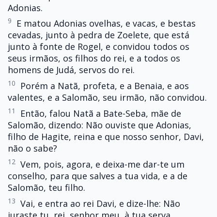
Adonias.
9
E matou Adonias ovelhas, e vacas, e bestas
cevadas, junto à pedra de Zoelete, que está
junto à fonte de Rogel, e convidou todos os
seus irmãos, os filhos do rei, e a todos os
homens de Judá, servos do rei.
10
Porém a Natã, profeta, e a Benaia, e aos
valentes, e a Salomão, seu irmão, não convidou.
11
Então, falou Natã a Bate-Seba, mãe de
Salomão, dizendo: Não ouviste que Adonias,
filho de Hagite, reina e que nosso senhor, Davi,
não o sabe?
12
Vem, pois, agora, e deixa-me dar-te um
conselho, para que salves a tua vida, e a de
Salomão, teu filho.
13
Vai, e entra ao rei Davi, e dize-lhe: Não
juraste tu, rei, senhor meu, à tua serva,