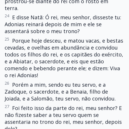
prostrou-se diante do rei com o rosto em
terra.
24
E disse Natã: Ó rei, meu senhor, disseste tu:
Adonias reinará depois de mim e ele se
assentará sobre o meu trono?
25
Porque hoje desceu, e matou vacas, e bestas
cevadas, e ovelhas em abundância e convidou
todos os filhos do rei, e os capitães do exército,
e a Abiatar, o sacerdote, e eis que estão
comendo e bebendo perante ele; e dizem: Viva
o rei Adonias!
26
Porém a mim, sendo eu teu servo, e a
Zadoque, o sacerdote, e a Benaia, filho de
Joiada, e a Salomão, teu servo, não convidou.
27
Foi feito isso da parte do rei, meu senhor? E
não fizeste saber a teu servo quem se
assentaria no trono do rei, meu senhor, depois
dele?