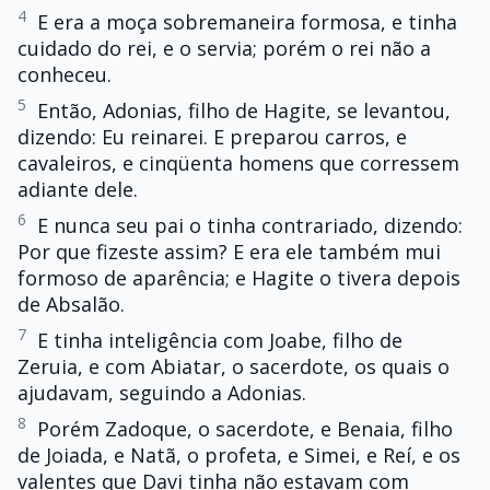
4
E era a moça sobremaneira formosa, e tinha
cuidado do rei, e o servia; porém o rei não a
conheceu.
5
Então, Adonias, filho de Hagite, se levantou,
dizendo: Eu reinarei. E preparou carros, e
cavaleiros, e cinqüenta homens que corressem
adiante dele.
6
E nunca seu pai o tinha contrariado, dizendo:
Por que fizeste assim? E era ele também mui
formoso de aparência; e Hagite o tivera depois
de Absalão.
7
E tinha inteligência com Joabe, filho de
Zeruia, e com Abiatar, o sacerdote, os quais o
ajudavam, seguindo a Adonias.
8
Porém Zadoque, o sacerdote, e Benaia, filho
de Joiada, e Natã, o profeta, e Simei, e Reí, e os
valentes que Davi tinha não estavam com