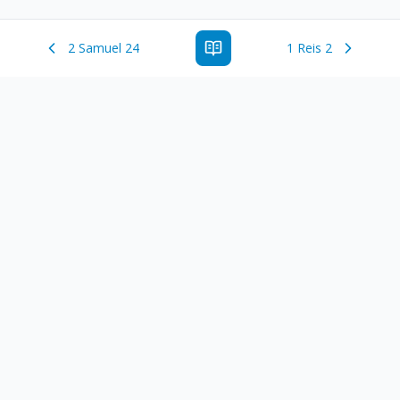
2 Samuel 24
1 Reis 2
Estude a Palavra de Deus online com todos os livros e
ferramentoas que auxiliarão no seu estudo da Palavra de
Deus.
Links Rápidos
Antigo Testamento
Novo Testamento
Versículo do Dia
Salmo do Dia