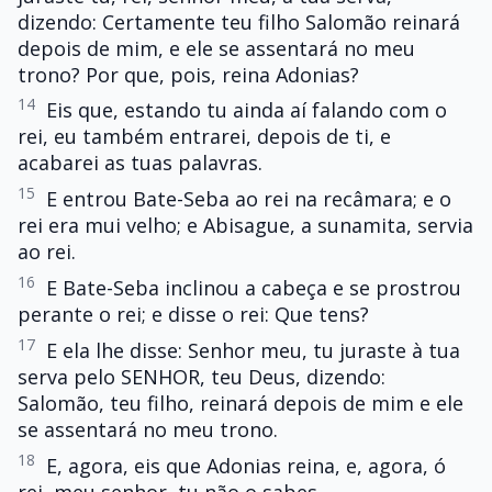
dizendo: Certamente teu filho Salomão reinará
depois de mim, e ele se assentará no meu
trono? Por que, pois, reina Adonias?
14
Eis que, estando tu ainda aí falando com o
rei, eu também entrarei, depois de ti, e
acabarei as tuas palavras.
15
E entrou Bate-Seba ao rei na recâmara; e o
rei era mui velho; e Abisague, a sunamita, servia
ao rei.
16
E Bate-Seba inclinou a cabeça e se prostrou
perante o rei; e disse o rei: Que tens?
17
E ela lhe disse: Senhor meu, tu juraste à tua
serva pelo SENHOR, teu Deus, dizendo:
Salomão, teu filho, reinará depois de mim e ele
se assentará no meu trono.
18
E, agora, eis que Adonias reina, e, agora, ó
rei, meu senhor, tu não o sabes.