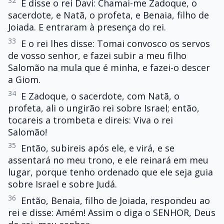
32
E disse o rei Davi: Chamai-me Zadoque, o
sacerdote, e Natã, o profeta, e Benaia, filho de
Joiada. E entraram à presença do rei.
33
E o rei lhes disse: Tomai convosco os servos
de vosso senhor, e fazei subir a meu filho
Salomão na mula que é minha, e fazei-o descer
a Giom.
34
E Zadoque, o sacerdote, com Natã, o
profeta, ali o ungirão rei sobre Israel; então,
tocareis a trombeta e direis: Viva o rei
Salomão!
35
Então, subireis após ele, e virá, e se
assentará no meu trono, e ele reinará em meu
lugar, porque tenho ordenado que ele seja guia
sobre Israel e sobre Judá.
36
Então, Benaia, filho de Joiada, respondeu ao
rei e disse: Amém! Assim o diga o SENHOR, Deus