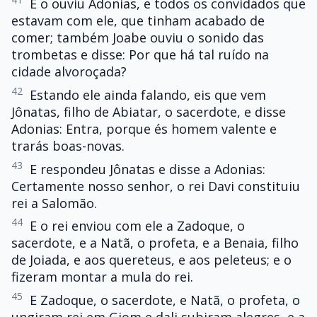
E o ouviu Adonias, e todos os convidados que
estavam com ele, que tinham acabado de
comer; também Joabe ouviu o sonido das
trombetas e disse: Por que há tal ruído na
cidade alvoroçada?
42
Estando ele ainda falando, eis que vem
Jônatas, filho de Abiatar, o sacerdote, e disse
Adonias: Entra, porque és homem valente e
trarás boas-novas.
43
E respondeu Jônatas e disse a Adonias:
Certamente nosso senhor, o rei Davi constituiu
rei a Salomão.
44
E o rei enviou com ele a Zadoque, o
sacerdote, e a Natã, o profeta, e a Benaia, filho
de Joiada, e aos quereteus, e aos peleteus; e o
fizeram montar a mula do rei.
45
E Zadoque, o sacerdote, e Natã, o profeta, o