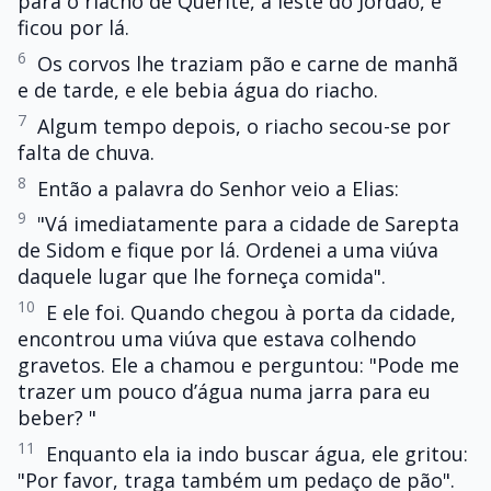
para o riacho de Querite, a leste do Jordão, e
ficou por lá.
6
Os corvos lhe traziam pão e carne de manhã
e de tarde, e ele bebia água do riacho.
7
Algum tempo depois, o riacho secou-se por
falta de chuva.
8
Então a palavra do Senhor veio a Elias:
9
"Vá imediatamente para a cidade de Sarepta
de Sidom e fique por lá. Ordenei a uma viúva
daquele lugar que lhe forneça comida".
10
E ele foi. Quando chegou à porta da cidade,
encontrou uma viúva que estava colhendo
gravetos. Ele a chamou e perguntou: "Pode me
trazer um pouco d’água numa jarra para eu
beber? "
11
Enquanto ela ia indo buscar água, ele gritou:
"Por favor, traga também um pedaço de pão".