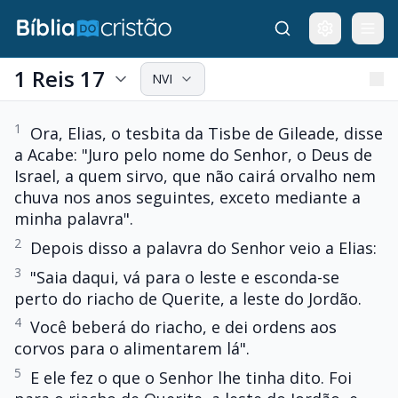
1 Reis 17
NVI
1
Ora, Elias, o tesbita da Tisbe de Gileade, disse
a Acabe: "Juro pelo nome do Senhor, o Deus de
Israel, a quem sirvo, que não cairá orvalho nem
chuva nos anos seguintes, exceto mediante a
minha palavra".
2
Depois disso a palavra do Senhor veio a Elias:
3
"Saia daqui, vá para o leste e esconda-se
perto do riacho de Querite, a leste do Jordão.
4
Você beberá do riacho, e dei ordens aos
corvos para o alimentarem lá".
5
E ele fez o que o Senhor lhe tinha dito. Foi