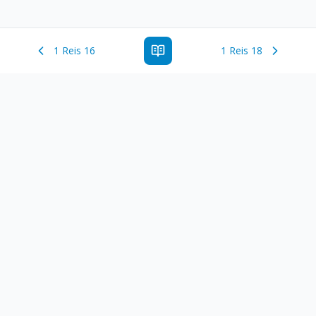
1 Reis 16
1 Reis 18
Estude a Palavra de Deus online com todos os livros e
ferramentoas que auxiliarão no seu estudo da Palavra de
Deus.
Links Rápidos
Antigo Testamento
Novo Testamento
Versículo do Dia