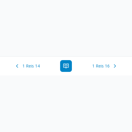
1 Reis 14
1 Reis 16
Estude a Palavra de Deus online com todos os livros e
ferramentoas que auxiliarão no seu estudo da Palavra de
Deus.