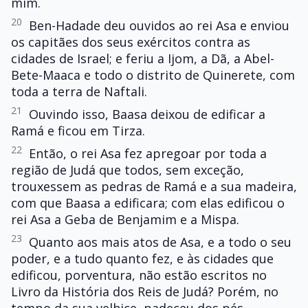
mim.
20
Ben-Hadade deu ouvidos ao rei Asa e enviou
os capitães dos seus exércitos contra as
cidades de Israel; e feriu a Ijom, a Dã, a Abel-
Bete-Maaca e todo o distrito de Quinerete, com
toda a terra de Naftali.
21
Ouvindo isso, Baasa deixou de edificar a
Ramá e ficou em Tirza.
22
Então, o rei Asa fez apregoar por toda a
região de Judá que todos, sem exceção,
trouxessem as pedras de Ramá e a sua madeira,
com que Baasa a edificara; com elas edificou o
rei Asa a Geba de Benjamim e a Mispa.
23
Quanto aos mais atos de Asa, e a todo o seu
poder, e a tudo quanto fez, e às cidades que
edificou, porventura, não estão escritos no
Livro da História dos Reis de Judá? Porém, no
tempo da sua velhice, padeceu dos pés.