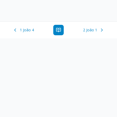
1 João 4
2 João 1
Estude a Palavra de Deus online com todos os livros e
ferramentoas que auxiliarão no seu estudo da Palavra de
Deus.
Links Rápidos
Antigo Testamento
Novo Testamento