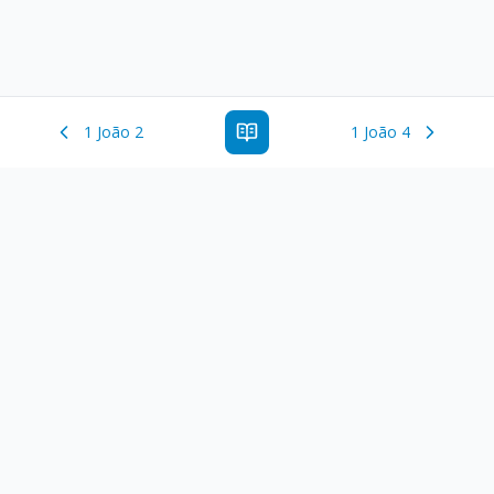
1 João 2
1 João 4
Estude a Palavra de Deus online com todos os livros e
ferramentoas que auxiliarão no seu estudo da Palavra de
Deus.
Links Rápidos
Antigo Testamento
Novo Testamento