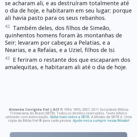
se acharam ali, e as destruíram totalmente até
o dia de hoje, e habitaram em seu lugar; porque
ali havia pasto para os seus rebanhos.
42
Também deles, dos filhos de Simeão,
quinhentos homens foram às montanhas de
Seir; levaram por cabeças a Pelatias, e a
Nearias, e a Refaías, e a Uziel, filhos de Isi.
43
E feriram o restante dos que escaparam dos
amalequitas, e habitaram ali até o dia de hoje.
Almeida Corrigida Fiel | ACF
©️ 1994, 1995, 2007, 2011 Sociedade Bíblica
Trinitariana do Brasil (SBTB). Todos os direitos reservados. Texto bíblico
utilizado com autorização.
Saiba mais sobre a SBTB
. A Missão da SBTB é: Uma
cópia da Bíblia Fiel ®️ para cada pessoa.
Ajude-nos a cumprir nossa Missão!