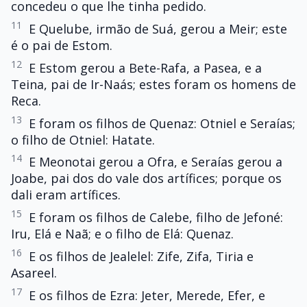
concedeu o que lhe tinha pedido.
11
E Quelube, irmão de Suá, gerou a Meir; este
é o pai de Estom.
12
E Estom gerou a Bete-Rafa, a Pasea, e a
Teina, pai de Ir-Naás; estes foram os homens de
Reca.
13
E foram os filhos de Quenaz: Otniel e Seraías;
o filho de Otniel: Hatate.
14
E Meonotai gerou a Ofra, e Seraías gerou a
Joabe, pai dos do vale dos artífices; porque os
dali eram artífices.
15
E foram os filhos de Calebe, filho de Jefoné:
Iru, Elá e Naã; e o filho de Elá: Quenaz.
16
E os filhos de Jealelel: Zife, Zifa, Tiria e
Asareel.
17
E os filhos de Ezra: Jeter, Merede, Efer, e