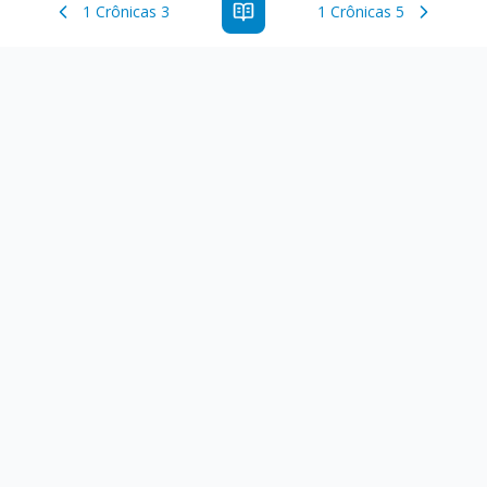
1 Crônicas 3
1 Crônicas 5
Estude a Palavra de Deus online com todos os livros e
ferramentoas que auxiliarão no seu estudo da Palavra de
Deus.
Links Rápidos
Antigo Testamento
Novo Testamento
Versículo do Dia
Salmo do Dia
Recursos