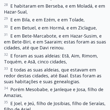
28
E habitaram em Berseba, e em Moladá, e em
Hazar-Sual,
29
E em Bila, e em Ezém, e em Tolade,
30
E em Betuel, e em Hormá, e em Ziclague,
31
E em Bete-Marcabote, e em Hazar-Susim, e
em Bete-Biri, e em Saaraim; estas foram as suas
cidades, até que Davi reinou.
32
E foram as suas aldeias: Etã, Aim, Rimom,
Toquém, e Asã, cinco cidades,
33
E todas as suas aldeias, que estavam em
redor destas cidades, até Baal. Estas foram as
suas habitações e suas genealogias.
34
Porém Mesobabe, e Janleque e Josa, filho de
Amazias,
35
E Joel, e Jeú, filho de Josibias, filho de Seraías,
filho de Asiel,