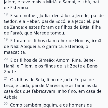
Jalom; e teve mais a Miriã, e Samai, e Isbá, pai
de Estemoa.
18
E sua mulher, Judia, deu à luz a Jerede, pai de
Gedor, e a Héber, pai de Socó, e a Jecutiel, pai
de Zanoa; e estes foram os filhos de Bitia, filha
de Faraó, que Merede tomou.
19
E foram os filhos da mulher de Hodias, irmã
de Naã: Abiqueila, o garmita, Estemoa, o
maacatita.
20
E os filhos de Simeão: Amom, Rina, Bene-
Hanã, e Tilom; e os filhos de Isi: Zoete e Bene-
Zoete.
21
Os filhos de Selá, filho de Judá: Er, pai de
Leca, e Lada, pai de Maressa, e as famílias da
casa dos que fabricavam linho fino, em casa de
Asbeia.
22
Como também Joquim, e os homens de