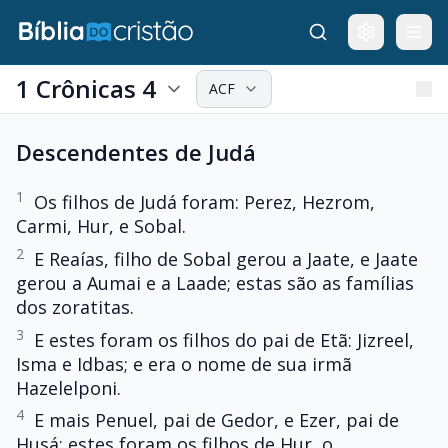
1 Crônicas 4
ACF
Descendentes de Judá
1
Os filhos de Judá foram: Perez, Hezrom,
Carmi, Hur, e Sobal.
2
E Reaías, filho de Sobal gerou a Jaate, e Jaate
gerou a Aumai e a Laade; estas são as famílias
dos zoratitas.
3
E estes foram os filhos do pai de Etã: Jizreel,
Isma e Idbas; e era o nome de sua irmã
Hazelelponi.
4
E mais Penuel, pai de Gedor, e Ezer, pai de
Husá; estes foram os filhos de Hur, o