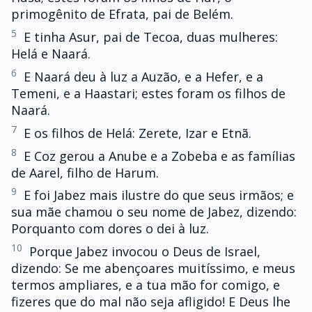
primogênito de Efrata, pai de Belém.
5
E tinha Asur, pai de Tecoa, duas mulheres:
Helá e Naará.
6
E Naará deu à luz a Auzão, e a Hefer, e a
Temeni, e a Haastari; estes foram os filhos de
Naará.
7
E os filhos de Helá: Zerete, Izar e Etnã.
8
E Coz gerou a Anube e a Zobeba e as famílias
de Aarel, filho de Harum.
9
E foi Jabez mais ilustre do que seus irmãos; e
sua mãe chamou o seu nome de Jabez, dizendo:
Porquanto com dores o dei à luz.
10
Porque Jabez invocou o Deus de Israel,
dizendo: Se me abençoares muitíssimo, e meus
termos ampliares, e a tua mão for comigo, e
fizeres que do mal não seja afligido! E Deus lhe