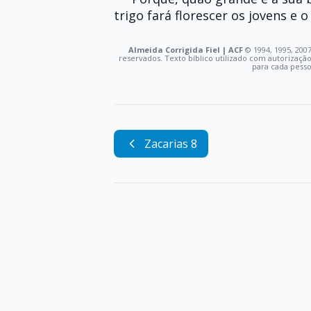
trigo fará florescer os jovens e 
Almeida Corrigida Fiel | ACF
©️ 1994, 1995, 2007
reservados. Texto bíblico utilizado com autorizaçã
para cada pess
Zacarias 8