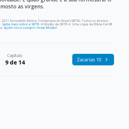
o mosto as virgens.
, 2011 Sociedade Bíblica Trinitariana do Brasil (SBTB). Todos os direitos
o.
Saiba mais sobre a SBTB
. A Missão da SBTB é: Uma cópia da Bíblia Fiel ®️
oa.
Ajude-nos a cumprir nossa Missão!
Capítulo
Zacarias 10
9 de 14