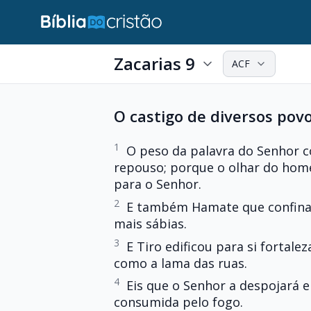
Zacarias 9
ACF
O castigo de diversos pov
1
O peso da palavra do Senhor c
repouso; porque o olhar do homem
para o Senhor.
2
E também Hamate que confina 
mais sábias.
3
E Tiro edificou para si fortal
como a lama das ruas.
4
Eis que o Senhor a despojará e 
consumida pelo fogo.