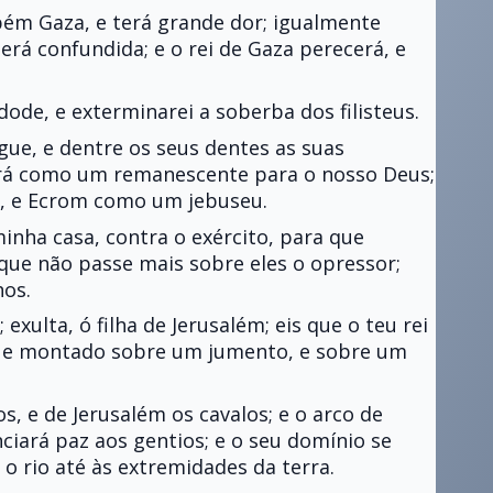
ém Gaza, e terá grande dor; igualmente
rá confundida; e o rei de Gaza perecerá, e
de, e exterminarei a soberba dos filisteus.
ngue, e dentre os seus dentes as suas
rá como um remanescente para o nosso Deus;
, e Ecrom como um jebuseu.
inha casa, contra o exército, para que
que não passe mais sobre eles o opressor;
hos.
; exulta, ó filha de Jerusalém; eis que o teu rei
re, e montado sobre um jumento, e sobre um
os, e de Jerusalém os cavalos; e o arco de
nciará paz aos gentios; e o seu domínio se
o rio até às extremidades da terra.