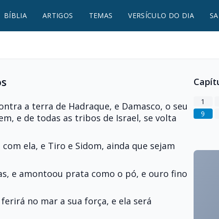
BÍBLIA
ARTIGOS
TEMAS
VERSÍCULO DO DIA
SA
os
Capít
1
ontra a terra de Hadraque, e Damasco, o seu
9
, e de todas as tribos de Israel, se volta
com ela, e Tiro e Sidom, ainda que sejam
ezas, e amontoou prata como o pó, e ouro fino
ferirá no mar a sua força, e ela será