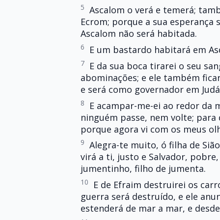
5
Ascalom o verá e temerá; tamb
Ecrom; porque a sua esperança se
Ascalom não será habitada.
6
E um bastardo habitará em Asdo
7
E da sua boca tirarei o seu sa
abominações; e ele também fica
e será como governador em Judá
8
E acampar-me-ei ao redor da m
ninguém passe, nem volte; para 
porque agora vi com os meus ol
9
Alegra-te muito, ó filha de Sião
virá a ti, justo e Salvador, pob
jumentinho, filho de jumenta.
10
E de Efraim destruirei os carr
guerra será destruído, e ele anu
estenderá de mar a mar, e desde 