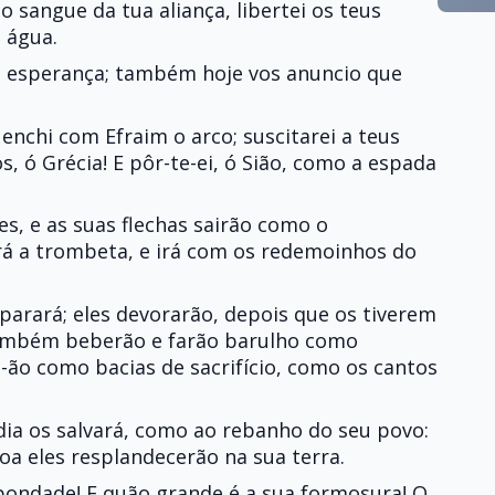
o sangue da tua aliança, libertei os teus
 água.
de esperança; também hoje vos anuncio que
enchi com Efraim o arco; suscitarei a teus
hos, ó Grécia! E pôr-te-ei, ó Sião, como a espada
es, e as suas flechas sairão como o
rá a trombeta, e irá com os redemoinhos do
parará; eles devorarão, depois que os tiverem
 também beberão e farão barulho como
e-ão como bacias de sacrifício, como os cantos
dia os salvará, como ao rebanho do seu povo:
a eles resplandecerão na sua terra.
bondade! E quão grande é a sua formosura! O