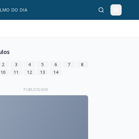
LMO DO DIA
ulos
2
3
4
5
6
7
8
10
11
12
13
14
PUBLICIDADE