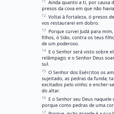
11
Ainda quanto a ti, por causa d
presos da cova em que não havia
12
Voltai à fortaleza, ó presos 
vos restaurarei em dobro.
13
Porque curvei Judá para mim, 
filhos, ó Sião, contra os teus fil
de um poderoso.
14
E o Senhor será visto sobre el
relâmpago; e o Senhor Deus soa
sul.
15
O Senhor dos Exércitos os am
sujeitado, as pedras da funda;
excitados pelo vinho; e encher-s
do altar.
16
E o Senhor seu Deus naquele 
porque como pedras de uma coro
17
Porque, quão grande é a sua 