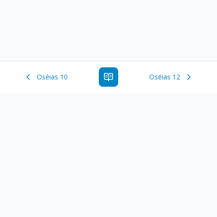
Oséias 10
Oséias 12
Estude a Palavra de Deus online com todos os livros e
ferramentoas que auxiliarão no seu estudo da Palavra de
Deus.
Links Rápidos