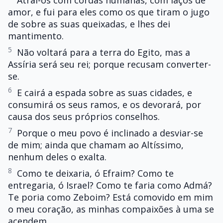
Atraí-os com cordas humanas, com laços de
amor, e fui para eles como os que tiram o jugo
de sobre as suas queixadas, e lhes dei
mantimento.
5
Não voltará para a terra do Egito, mas a
Assíria será seu rei; porque recusam converter-
se.
6
E cairá a espada sobre as suas cidades, e
consumirá os seus ramos, e os devorará, por
causa dos seus próprios conselhos.
7
Porque o meu povo é inclinado a desviar-se
de mim; ainda que chamam ao Altíssimo,
nenhum deles o exalta.
8
Como te deixaria, ó Efraim? Como te
entregaria, ó Israel? Como te faria como Admá?
Te poria como Zeboim? Está comovido em mim
o meu coração, as minhas compaixões à uma se
acendem.