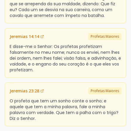
que se arrependa da sua maldade, dizendo: Que fiz
eu? Cada um se desvia na sua carreira, como um
cavalo que arremete com ímpeto na batalha.
Jeremias 14:14
Profetas Maiores
E disse-me o Senhor: Os profetas profetizam
falsamente no meu nome; nunca os enviei, nem lhes
dei ordem, nem lhes falei; visão falsa, e adivinhação, e
vaidade, e o engano do seu coração é o que eles vos
profetizam.
Jeremias 23:28
Profetas Maiores
O profeta que tem um sonho conte o sonho; e
aquele que tem a minha palavra, fale a minha
palavra com verdade. Que tem a palha com o trigo?
Diz o Senhor.