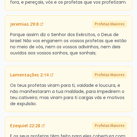
fora, e pereçais, vós e os profetas que vos profetizam.
Jeremias 29:8
Profetas Maiores
Porque assim diz o Senhor dos Exércitos, o Deus de
Israel: Não vos enganem os vossos profetas que estão
no meio de vós, nem os vossos adivinhos, nem deis
ouvidos aos vossos sonhos, que sonhais;
Lamentações 2:14
Profetas Maiores
Os teus profetas viram para ti, vaidade e loucura, e
não manifestaram a tua maldade, para impedirem o
teu cativeiro; mas viram para ti cargas vãs e motivos
de expulsão.
Ezequiel 22:28
Profetas Maiores
E os seus profetas têm feito para eles cobertura com