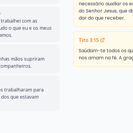
necessário auxiliar os 
do Senhor Jesus, que d
e
dar do que receber.
 trabalhei com as
udo o que eu e os meus
vamos.
Tito 3:15
Saúdam-te todos os qu
nos amam na fé. A gra
nhas mãos supriram
 companheiros.
s trabalharam para
s dos que estavam