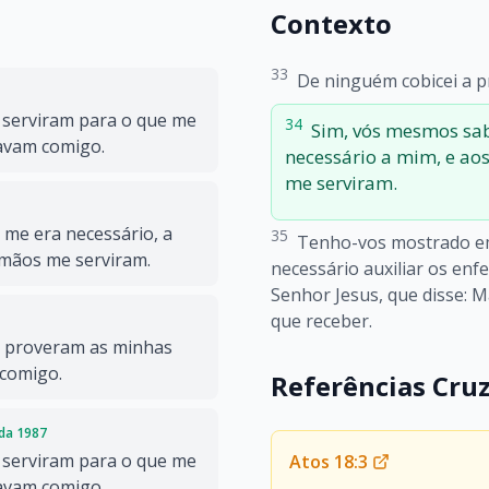
Contexto
33
De ninguém cobicei a p
 serviram para o que me
34
Sim, vós mesmos sab
tavam comigo.
necessário a mim, e ao
me serviram.
 me era necessário, a
35
Tenho-vos mostrado em
 mãos me serviram.
necessário auxiliar os enf
Senhor Jesus, que disse: 
que receber.
 proveram as minhas
 comigo.
Referências Cru
ada 1987
 serviram para o que me
Atos 18:3
tavam comigo.