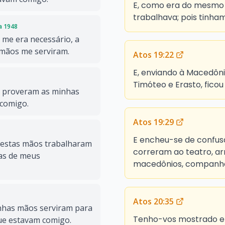
E, como era do mesmo o
trabalhava; pois tinham
da 1948
 me era necessário, a
 mãos me serviram.
Atos 19:22
E, enviando à Macedôni
Timóteo e Erasto, fico
 proveram as minhas
 comigo.
Atos 19:29
E encheu-se de confusã
estas mãos trabalharam
correram ao teatro, ar
 as de meus
macedônios, companhei
Atos 20:35
has mãos serviram para
Tenho-vos mostrado em
que estavam comigo.