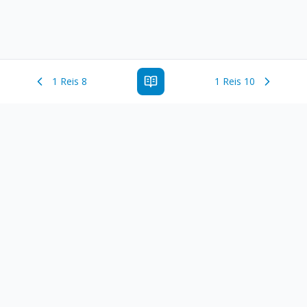
1 Reis 8
1 Reis 10
Estude a Palavra de Deus online com todos os livros e
ferramentoas que auxiliarão no seu estudo da Palavra de
Deus.
Links Rápidos
Antigo Testamento
Novo Testamento