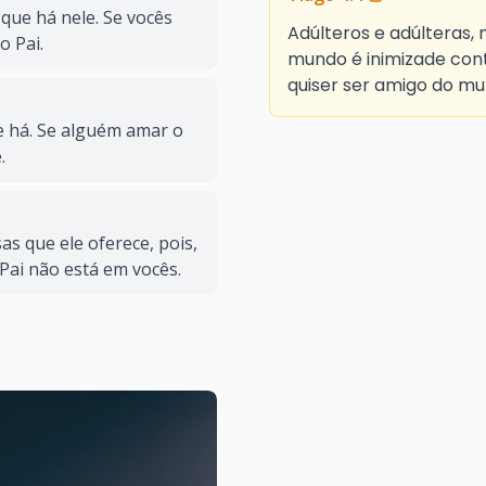
ue há nele. Se vocês
Adúlteros e adúlteras,
 Pai.
mundo é inimizade cont
quiser ser amigo do mu
 há. Se alguém amar o
.
s que ele oferece, pois,
ai não está em vocês.