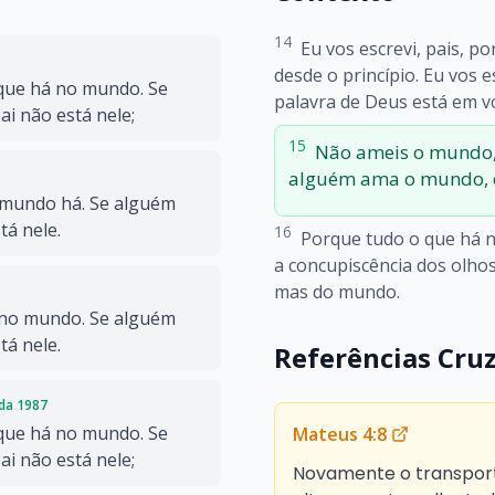
14
Eu vos escrevi, pais, p
desde o princípio. Eu vos e
que há no mundo. Se
palavra de Deus está em vó
i não está nele;
15
Não ameis o mundo,
alguém ama o mundo, o 
mundo há. Se alguém
á nele.
16
Porque tudo o que há n
a concupiscência dos olhos
mas do mundo.
no mundo. Se alguém
á nele.
Referências Cru
ada 1987
que há no mundo. Se
Mateus 4:8
i não está nele;
Novamente o transport