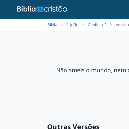
Bíblia
1 João
Capítulo 2
Versícu
Não ameis o mundo, nem o
Outras Versões