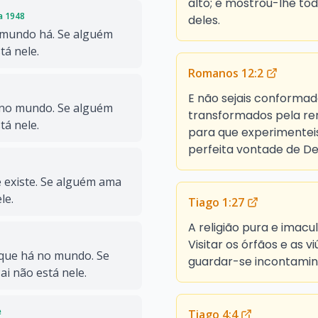
alto; e mostrou-lhe tod
da 1948
deles.
mundo há. Se alguém
á nele.
Romanos 12:2
E não sejais conforma
no mundo. Se alguém
transformados pela re
á nele.
para que experimenteis 
perfeita vontade de De
 existe. Se alguém ama
le.
Tiago 1:27
A religião pura e imacu
Visitar os órfãos e as v
que há no mundo. Se
guardar-se incontami
i não está nele.
e
Tiago 4:4