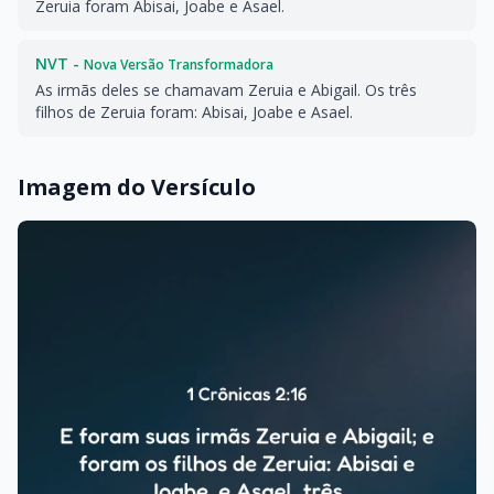
Zeruia foram Abisai, Joabe e Asael.
NVT -
Nova Versão Transformadora
As irmãs deles se chamavam Zeruia e Abigail. Os três
filhos de Zeruia foram: Abisai, Joabe e Asael.
Imagem do Versículo